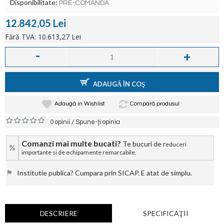
Disponibilitate:
PRE-COMANDA
12.842,05 Lei
Fără TVA: 10.613,27 Lei
-
+
ADAUGĂ ÎN COŞ
Adaugă in Wishlist
Compară produsul
/
0 opinii
Spune-ţi opinia
Comanzi mai multe bucati?
Te bucuri de r
educeri
%
importante si de echipamente remarcabile.
⚑
Institutie publica? Cumpara prin SICAP. E atat de simplu.
DESCRIERE
SPECIFICAŢII