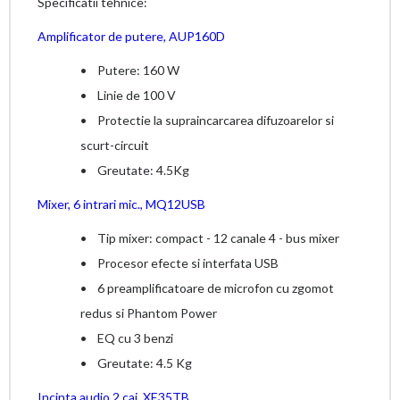
Specificatii tehnice
:
Amplificator de putere, AUP160D
• Putere: 160 W
• Linie de 100 V
• Protectie la supraincarcarea difuzoarelor si
scurt-circuit
• Greutate: 4.5Kg
Mixer, 6 intrari mic., MQ12USB
• Tip mixer: compact - 12 canale 4 - bus mixer
• Procesor efecte si interfata USB
• 6 preamplificatoare de microfon cu zgomot
redus si Phantom Power
• EQ cu 3 benzi
• Greutate: 4.5 Kg
Incinta audio 2 cai, XE35TB