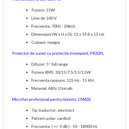
• Putere: 15W
• Linie de 100 V
• Frecventa: 70Hz - 20kHz
• Dimensiuni (W x H x D): 13 x 19.8 x 13 cm
• Culoare: neagra
Proiector de sunet cu protectie intemperii, PR30PL
• Difuzor: 5'' full range
• Putere RMS: 30/15/7.5/3.5/1.5W
• Frecventa raspuns: 125 Hz - 15 KH
•
Material: ABS/ Otel alb
Microfon profesional pentru biserici, CM602
• Tip traductor: electrect
• Pattern polar: cardiod
• Frecventa: ( +/- 3 dB ) : 50 - 18000 Hz