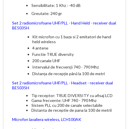
• Sensibilitate: 1 Khz : -40 dB
• Greutate: 240 gr
Set 2 radiomicrofoane UHF/PLL - Hand Held - receiver dual
BE5035H
Kit microfon cu 1 baza si 2 emitatori de hand
held wireless
4 antene
Functie TRUE diversity
200 canale UHF
Intervalul de frecvență 740 - 790 Mhz
Distanța de recepție până la 100 de metri
Set 2 radiomicrofoane UHF/PLL - Headset - receiver dual
BE5035H
• Tip receptor: TRUE DIVERSITY cu afisaj LCD
• Gama frecvente: UHF 740 - 790 Mhz
• Sistem PLL cu 200 de canale selectabile
• Distanta de receptie de pana la 100 de metrii
Microfon lavaliera wireless, LCH100AK