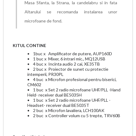
Masa Sfanta, la Strana, la candelabru si in fata
Altarului se recomanda instalarea unor
microfoane de fond.
KITUL CONTINE
•
1buc x
Amplificator de putere, AUP160D
•
1 buc x
Mixer, 6 intrari mic., MQ12USB
•
4 buc x
Incinta audio 2 cai, XE35TB
•
2 buc x
Proiector de sunet cu protectie
intemperii, PR30PL
•
4 buc
x Microfon profesional pentru biserici,
CM602
•
1 buc
x Set 2 radio microfoane UHF/PLL -Hand
Held- receiver dual BE5035H
•
1 buc
x
Set 2 radio microfoane UHF/PLL -
Headset- receiver dual BE5035T
•
2 buc
x Microfon lavaliera, LCH100AK
•
2 buc
x Controller volum cu 5 trepte, TRV60B