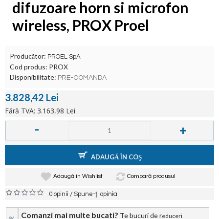
difuzoare horn si microfon
wireless, PROX Proel
Producător:
PROEL SpA
Cod produs:
PROX
Disponibilitate:
PRE-COMANDA
3.828,42 Lei
Fără TVA: 3.163,98 Lei
-
+
ADAUGĂ ÎN COŞ
Adaugă in Wishlist
Compară produsul
/
0 opinii
Spune-ţi opinia
Comanzi mai multe bucati?
Te bucuri de r
educeri