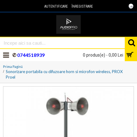
Lei
AUTENTIFICARE
ÎNREGISTRARE
✆
0744518939
0 produs(e) - 0,00 Lei
Prima Pagină
Sonorizare portabila cu difuzoare horn si microfon wireless, PROX
Proel