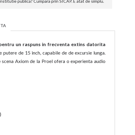
stitutie publica? Cumpara prin SICAP. E atat de simplu.
NTA
ntru un raspuns in frecventa extins datorita
e putere de 15 inch, capabile de de excursie lunga.
cena Axiom de la Proel ofera o experienta audio
t)