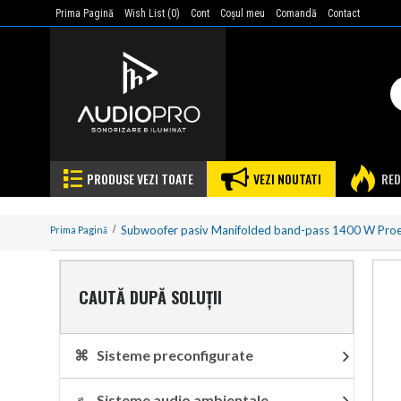
Prima Pagină
Wish List (
0
)
Cont
Coşul meu
Comandă
Contact
PRODUSE VEZI TOATE
VEZI NOUTATI
RED
Subwoofer pasiv Manifolded band-pass 1400 W Pr
Prima Pagină
CAUTĂ DUPĂ SOLUȚII
⌘ Sisteme preconfigurate
♬ Sisteme audio ambientale