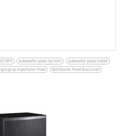
,
,
,
W215FP
subwoofer pasiv tip horn
subwoofer pasiv indoor
,
gro grup importator Proel
distribuitor Proel Bucuresti