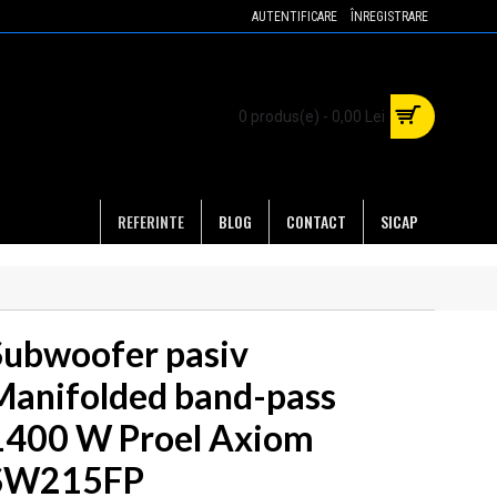
AUTENTIFICARE
ÎNREGISTRARE
0 produs(e) - 0,00 Lei
REFERINTE
BLOG
CONTACT
SICAP
Subwoofer pasiv
Manifolded band-pass
1400 W Proel Axiom
SW215FP