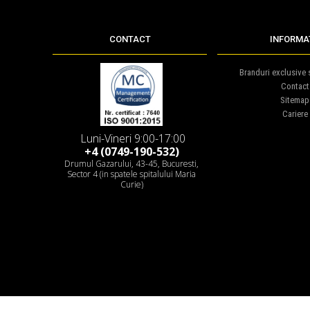
CONTACT
INFORMAT
Branduri exclusive s
Contact
Sitemap
Cariere
Luni-Vineri 9:00-17:00
+4 (0749-190-532)
Drumul Gazarului, 43-45, Bucuresti,
Sector 4 (in spatele spitalului Maria
Curie)