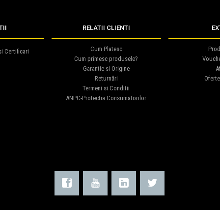
II
RELATII CLIENTI
EX
Cum Platesc
Prod
i Certificari
Cum primesc produsele?
Vouch
Garantie si Origine
Af
Returnări
Oferte
Termeni si Conditii
ANPC-Protectia Consumatorilor