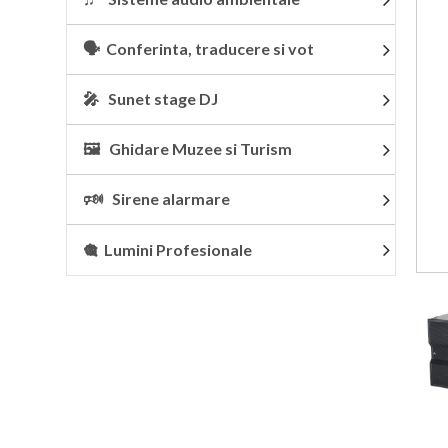
🗣 Conferinta, traducere si vot
🎤 Sunet stage DJ
🖼 Ghidare Muzee si Turism
🕬 Sirene alarmare
🎕 Lumini Profesionale