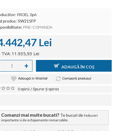
oducător:
PROEL SpA
d produs:
SW215FP
ponibilitate:
PRE-COMANDA
4.442,47 Lei
 TVA: 11.935,93 Lei
+
ADAUGĂ ÎN COŞ
Adaugă in Wishlist
Compară produsul
/
0 opinii
Spune-ţi opinia
Comanzi mai multe bucati?
Te bucuri de r
educeri
importante si de echipamente remarcabile.