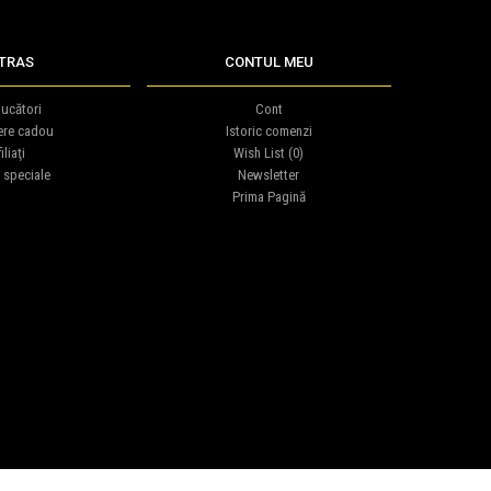
TRAS
CONTUL MEU
ucători
Cont
ere cadou
Istoric comenzi
iliaţi
Wish List (
0
)
 speciale
Newsletter
Prima Pagină