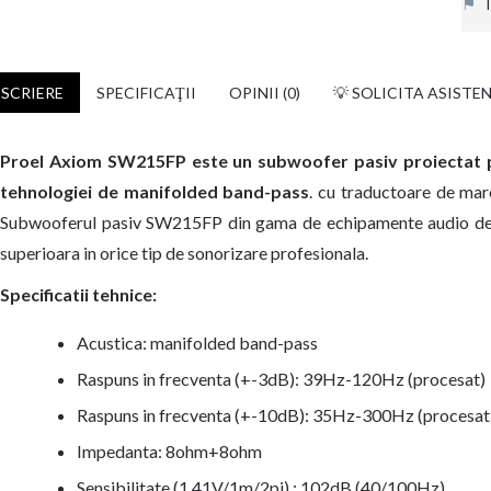
⚑
In
SCRIERE
SPECIFICAŢII
OPINII (0)
💡 SOLICITA ASISTE
Proel Axiom SW215FP este un subwoofer pasiv proiectat pe
tehnologiei de manifolded band-pass
. cu traductoare de mar
Subwooferul pasiv SW215FP din gama de echipamente audio de s
superioara in orice tip de sonorizare profesionala.
Specificatii tehnice:
Acustica: manifolded band-pass
Raspuns in frecventa (+-3dB): 39Hz-120Hz (procesat)
Raspuns in frecventa (+-10dB): 35Hz-300Hz (procesa
Impedanta: 8ohm+8ohm
Sensibilitate (1.41V/1m/2pi) : 102dB (40/100Hz)