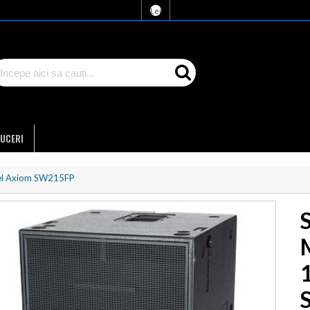
Lei
UCERI
oel Axiom SW215FP