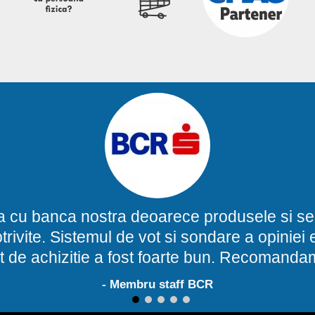
a cu banca nostra deoarece produsele si ser
potrivite. Sistemul de vot si sondare a opinie
t de achizitie a fost foarte bun. Recomand
- Membru staff BCR
1
2
3
4
5