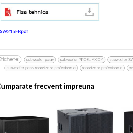
SW215FP.pdf
,
,
Etichete:
subwoofer pasiv
subwoofer PROEL AXIOM
subwoofer S
,
,
subwoofer pasiv sonorizare profesionala
sonorizare profesionala
am
Cumparate frecvent impreuna