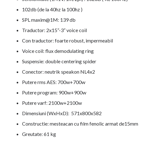
102db (de la 40hz la 100hz )
SPL maxim@1M: 139 db
Traductor: 2x15”-3” voice coil
Con traductor: foarte robust, impermeabil
Voice coil: flux demodulating ring
Suspensie: double centering spider
Conector: neutrik speakon NL4x2
Putere rms AES: 700w+700w
Putere program: 900w+900w
Putere varf: 2100w+2100w
Dimensiuni (WxHxD): 571x800x582
Constructie: mesteacan cu film fenolic armat de15mm
Greutate: 61 kg