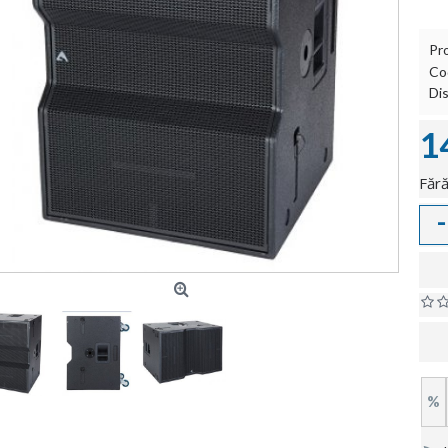
Pr
Co
Dis
1
Fără
-
%