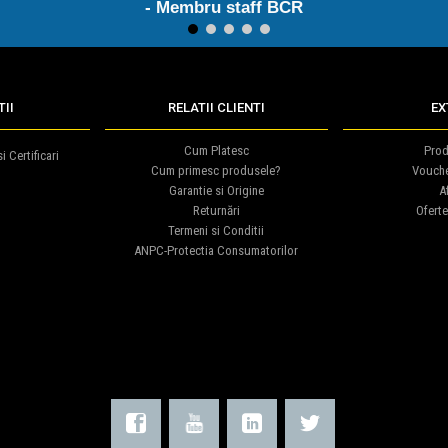
- Membru staff BCR
1
2
3
4
5
II
RELATII CLIENTI
EX
Cum Platesc
Prod
i Certificari
Cum primesc produsele?
Vouch
Garantie si Origine
Af
Returnări
Oferte
Termeni si Conditii
ANPC-Protectia Consumatorilor