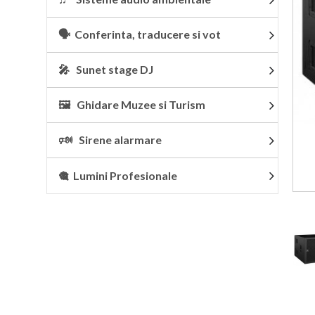
🗣 Conferinta, traducere si vot
🎤 Sunet stage DJ
🖼 Ghidare Muzee si Turism
🕬 Sirene alarmare
🎕 Lumini Profesionale