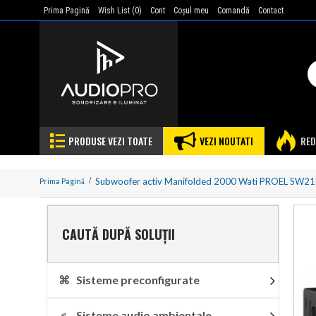
Prima Pagină
Wish List (
0
)
Cont
Coşul meu
Comandă
Contact
PRODUSE VEZI TOATE
VEZI NOUTATI
RED
Subwoofer activ Manifolded 2000 Wati PROEL SW2
Prima Pagină
CAUTĂ DUPĂ SOLUȚII
⌘ Sisteme preconfigurate
♬ Sisteme audio ambientale