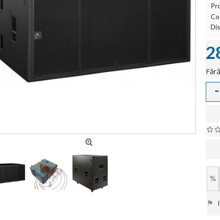
Pr
Co
Dis
2
Fără
-
%
⚑
In