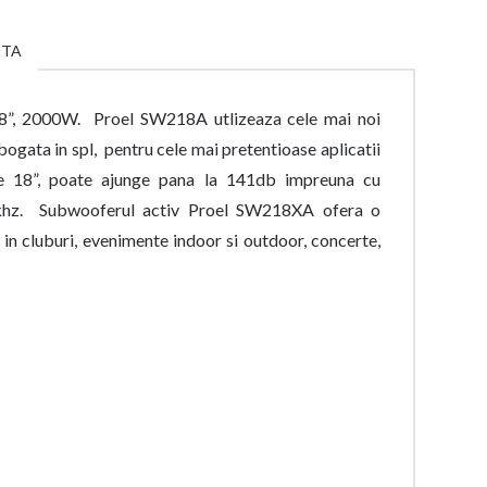
NTA
”, 2000W. Proel SW218A utlizeaza cele mai noi
bogata in spl, pentru cele mai pretentioase aplicatii
de 18”, poate ajunge pana la 141db impreuna cu
6khz. Subwooferul activ Proel SW218XA ofera o
s in cluburi, evenimente indoor si outdoor, concerte,