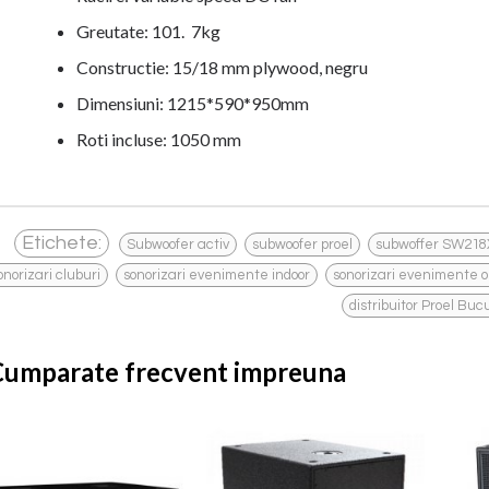
Greutate: 101. 7kg
Constructie: 15/18 mm plywood, negru
Dimensiuni: 1215*590*950mm
Roti incluse: 1050 mm
,
,
Etichete:
Subwoofer activ
subwoofer proel
subwoffer SW21
,
,
onorizari cluburi
sonorizari evenimente indoor
sonorizari evenimente o
distribuitor Proel Buc
Cumparate frecvent impreuna