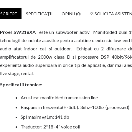
SCRIERE
SPECIFICAŢII
OPINII (0)
💡 SOLICITA ASISTE
Proel SW218XA
este un subwoofer activ Manifolded dual 18
tehnologii de incinte acustice pentru a obtine o extensie low-end 
audio atat indoor cat si outdoor. Echipat cu 2 difuzoare 
amplificatorul de 2000w clasa D si procesare DSP 40bit/9
experienta audio superioara in orice tip de aplicatie, dar mai ale
live stage, rental.
Specificatii tehnice:
Acustica: manifolded transmission line
Raspuns in frecventa(+-3db): 36hz-100hz (processed)
Spl maxim @1m: 141 db
Traductor: 2*18’-4” voice coil