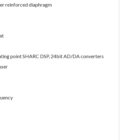
iber reinforced diaphragm
at
oating point SHARC DSP, 24bit AD/DA converters
user
quency