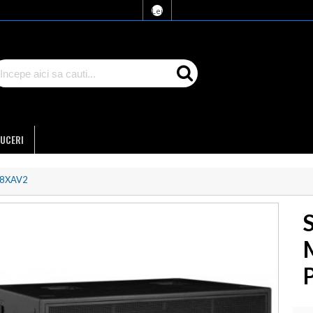
Lei
UCERI
18XAV2