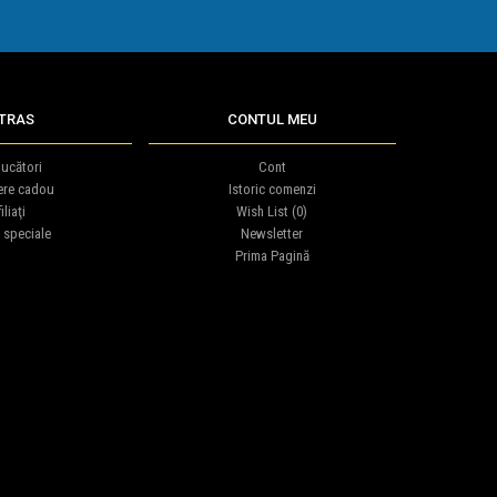
TRAS
CONTUL MEU
ucători
Cont
ere cadou
Istoric comenzi
iliaţi
Wish List (
0
)
 speciale
Newsletter
Prima Pagină