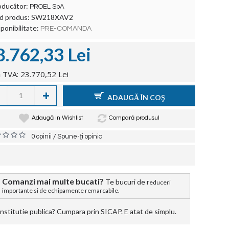
oducător:
PROEL SpA
d produs:
SW218XAV2
ponibilitate:
PRE-COMANDA
8.762,33 Lei
 TVA: 23.770,52 Lei
+
ADAUGĂ ÎN COŞ
Adaugă in Wishlist
Compară produsul
/
0 opinii
Spune-ţi opinia
Comanzi mai multe bucati?
Te bucuri de r
educeri
importante si de echipamente remarcabile.
stitutie publica? Cumpara prin SICAP. E atat de simplu.