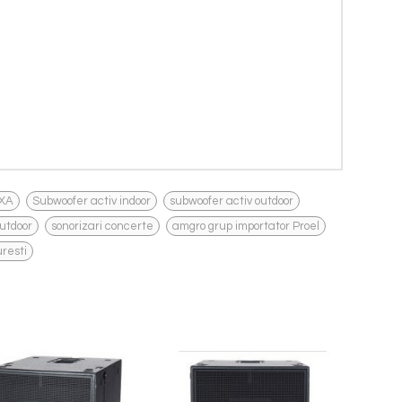
,
,
,
8XA
Subwoofer activ indoor
subwoofer activ outdoor
,
,
,
utdoor
sonorizari concerte
amgro grup importator Proel
uresti