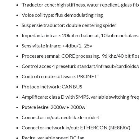
Traductor cone: high stiffness, water repellent, glass f
Voice coil type: flux demodulating ring
Suspensie traductor: double centering spider
Impedanta intrare: 20kohm balansat, 10kohm nebalans
Sensivitate intrare: +4dbu/1. 25v
Procesare semnal: CORE processing. 96 khz/40 bit fl
Control acces 4 preseturi: standart/infrasub/cardioids/
Control remote software: PRONET
Protocol network: CANBUS
Amplificare: clasa D with SMPS, variable switching fre
Putere iesire: 2000w + 2000w
Connectori in/out: neutrik xlr-m/xlr-f
Connectori network in/out: ETHERCON (NE8FAV)
Racire: variable speed DC fan