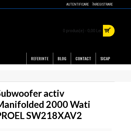
AUTENTIFICARE
ÎNREGISTRARE
0 produs(e) - 0,00 Lei
REFERINTE
BLOG
CONTACT
SICAP
Subwoofer activ
Manifolded 2000 Wati
PROEL SW218XAV2