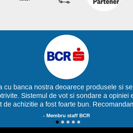
a cu banca nostra deoarece produsele si ser
potrivite. Sistemul de vot si sondare a opinie
t de achizitie a fost foarte bun. Recomand
- Membru staff BCR
1
2
3
4
5