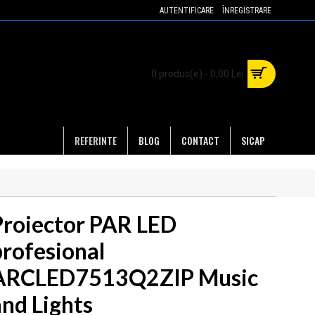
AUTENTIFICARE
ÎNREGISTRARE
0 produs(e) - 0,00 Lei
REFERINTE
BLOG
CONTACT
SICAP
Proiector PAR LED
profesional
ARCLED7513Q2ZIP Music
and Lights