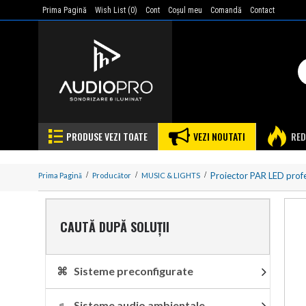
Prima Pagină
Wish List (
0
)
Cont
Coşul meu
Comandă
Contact
PRODUSE VEZI TOATE
VEZI NOUTATI
RED
Proiector PAR LED pro
Prima Pagină
Producător
MUSIC & LIGHTS
CAUTĂ DUPĂ SOLUȚII
⌘ Sisteme preconfigurate
♬ Sisteme audio ambientale