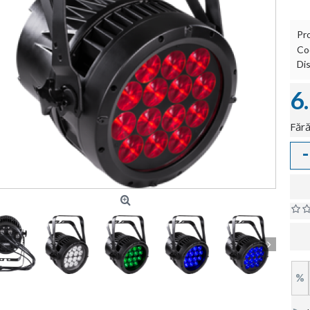
Pr
Co
Dis
6
Fără
-
%