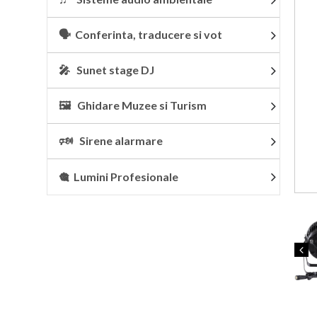
🗣 Conferinta, traducere si vot
🎤 Sunet stage DJ
🖼 Ghidare Muzee si Turism
🕬 Sirene alarmare
🎕 Lumini Profesionale