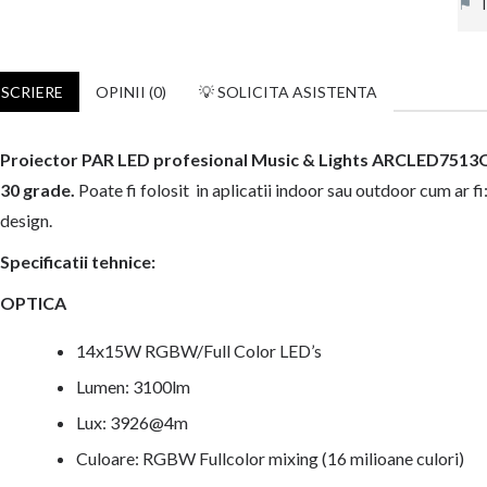
⚑
In
SCRIERE
OPINII (0)
💡 SOLICITA ASISTENTA
Proiector PAR LED profesional Music & Lights ARCLED7513
30 grade.
Poate fi folosit in aplicatii indoor sau outdoor cum ar fi: 
design.
Specificatii tehnice:
OPTICA
14x15W RGBW/Full Color LED’s
Lumen: 3100lm
Lux: 3926@4m
Culoare: RGBW Fullcolor mixing (16 milioane culori)