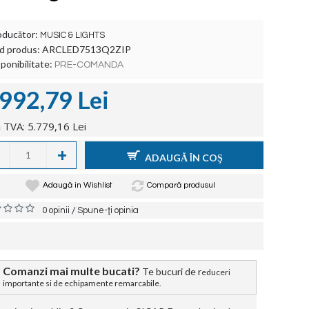
oducător:
MUSIC & LIGHTS
d produs:
ARCLED7513Q2ZIP
ponibilitate:
PRE-COMANDA
.992,79 Lei
 TVA: 5.779,16 Lei
+
ADAUGĂ ÎN COŞ
Adaugă in Wishlist
Compară produsul
/
0 opinii
Spune-ţi opinia
Comanzi mai multe bucati?
Te bucuri de r
educeri
importante si de echipamente remarcabile.