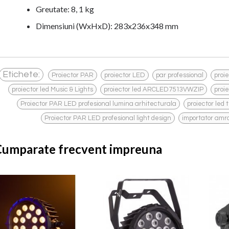
Greutate: 8, 1 kg
Dimensiuni (WxHxD): 283x236x348 mm
,
,
,
Etichete:
Proiector PAR
proiector LED
par professional
proi
,
,
proiector led Music & Lights
proiector led ARCLED7513VWZIP
proie
,
Proiector PAR LED profesional lumina arhitecturala
proiector led 
,
Proiector PAR LED profesional light design
importator amr
Cumparate frecvent impreuna