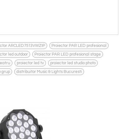
,
,
ector ARCLED7513VWZIP
Proiector PAR LED profesional
,
,
ctor led outdoor
Proiector PAR LED profesional stage
,
,
,
teatru
proiector led tv
proiector led studio photo
,
o grup
distribuitor Music & Lights Bucuresti