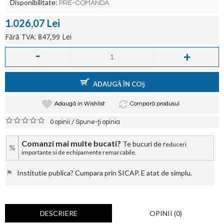
Disponibilitate:
PRE-COMANDA
1.026,07 Lei
Fără TVA: 847,99 Lei
-
+
ADAUGĂ ÎN COŞ
Adaugă in Wishlist
Compară produsul
/
0 opinii
Spune-ţi opinia
Comanzi mai multe bucati?
Te bucuri de r
educeri
%
importante si de echipamente remarcabile.
⚑
Institutie publica? Cumpara prin SICAP. E atat de simplu.
DESCRIERE
OPINII (0)