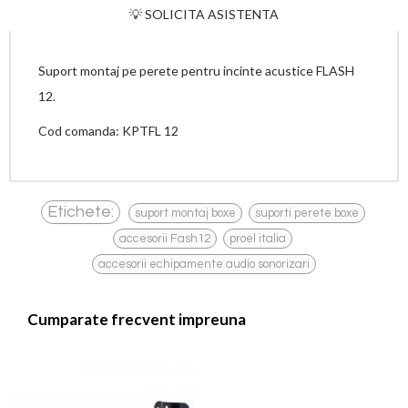
💡 SOLICITA ASISTENTA
Suport montaj pe perete pentru incinte acustice FLASH
12.
Cod comanda: KPTFL 12
,
,
Etichete:
suport montaj boxe
suporti perete boxe
,
,
accesorii Fash12
proel italia
accesorii echipamente audio sonorizari
Cumparate frecvent impreuna