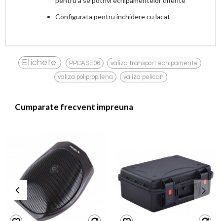
pentru a se potrivi echipamentelor diferite
Configurata pentru inchidere cu lacat
,
,
Etichete:
PPCASE06
valiza transport echipamente
,
valiza polipropilena
valiza pelican
Cumparate frecvent impreuna