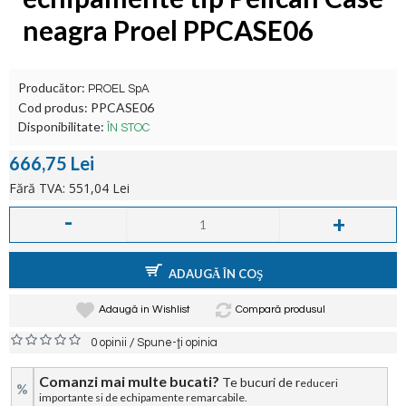
neagra Proel PPCASE06
Producător:
PROEL SpA
Cod produs:
PPCASE06
Disponibilitate:
ÎN STOC
666,75 Lei
Fără TVA: 551,04 Lei
-
+
ADAUGĂ ÎN COŞ
Adaugă in Wishlist
Compară produsul
/
0 opinii
Spune-ţi opinia
Comanzi mai multe bucati?
Te bucuri de r
educeri
%
importante si de echipamente remarcabile.