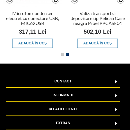
Microfon condenser
Valiza transport si
electret cu conectare USB,
depozitare tip Pelican Case
MIC62USB
neagra Proel PPCASE04
317,11 Lei
502,10 Lei
ADAUGĂ ÎN COŞ
ADAUGĂ ÎN COŞ
CONTACT
INFORMATII
RELATII CLIENTI
EXTRAS