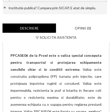
⚑
Institutie publica? Cumpara prin SICAP. E atat de simplu.
DESCRIERE
OPINII (0)
💡 SOLICITA ASISTENTA
PPCASE06 de la Proel este o valiza special conceputa
pentru transportul si protejarea echipamente
sensibile chiar si in conditii extreme.
Valiza este
construita polipropilena (PP) turnata prin injectie, care
protejeaza impotriva ruginii si coroziunii. Valiza este
impermeabila, rezistenta la praf si intarita in fiecare colt
pentru o rezistenta maxima si durabilitate; este de
asemenea echipata cu o supapa pentru reglarea presiunii
interne. Valiza PPCASE06 este livrata cu spuma „eggbox”