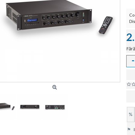
Co
Dis
2
Fără
-
%
⚑
In