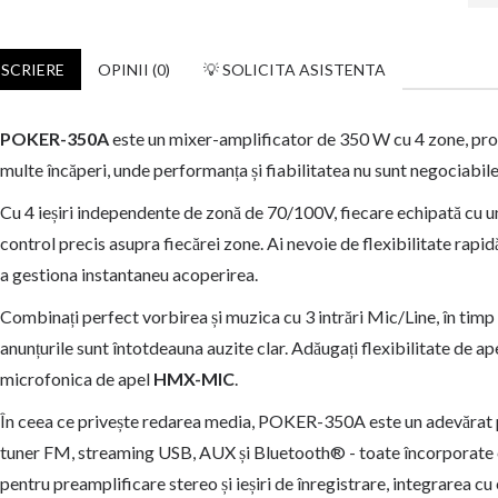
SCRIERE
OPINII (0)
💡 SOLICITA ASISTENTA
POKER-350A
este un mixer-amplificator de 350 W cu 4 zone, proi
multe încăperi, unde performanța și fiabilitatea nu sunt negociabile
Cu 4 ieșiri independente de zonă de 70/100V, fiecare echipată cu un
control precis asupra fiecărei zone. Ai nevoie de flexibilitate ra
a gestiona instantaneu acoperirea.
Combinați perfect vorbirea și muzica cu 3 intrări Mic/Line, în timp 
anunțurile sunt întotdeauna auzite clar. Adăugați flexibilitate de a
microfonica de apel
HMX-MIC
.
În ceea ce privește redarea media, POKER-350A este un adevărat pl
tuner FM, streaming USB, AUX și Bluetooth® - toate încorporate chia
pentru preamplificare stereo și ieșiri de înregistrare, integrarea c