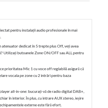
ectat pentru instalații audio profesionale în mai
.
 atenuator dedicat în 5 trepte plus Off, veți avea
pidă? Utilizați butoanele Zone ON/OFF sau ALL pentru
ce prioritatea Mic 1 cu voce off reglabilă asigură că
pelare vocala pe zone cu 2 intrări pentru baza
ayer all-in-one: bucurați-vă de radio digital DAB+,
r în interior. În plus, cu intrare AUX stereo, ieșire
u echipamentele externe este fără efort.