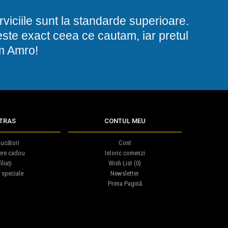
viciile sunt la standarde superioare.
i este exact ceea ce cautam, iar pretul
am Amro!
TRAS
CONTUL MEU
ucători
Cont
ere cadou
Istoric comenzi
iliaţi
Wish List (
0
)
 speciale
Newsletter
Prima Pagină