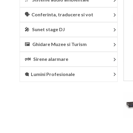
🗣 Conferinta, traducere si vot
🎤 Sunet stage DJ
🖼 Ghidare Muzee si Turism
🕬 Sirene alarmare
🎕 Lumini Profesionale