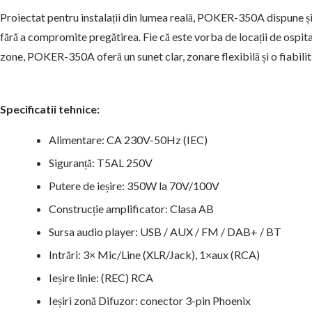
Proiectat pentru instalații din lumea reală, POKER-350A dispune ș
fără a compromite pregătirea. Fie că este vorba de locații de ospital
zone, POKER-350A oferă un sunet clar, zonare flexibilă și o fiabilita
Specificatii tehnice:
Alimentare: CA 230V-50Hz (IEC)
Siguranță: T5AL 250V
Putere de ieșire: 350W la 70V/100V
Construcție amplificator: Clasa AB
Sursa audio player: USB / AUX / FM / DAB+ / BT
Intrări: 3× Mic/Line (XLR/Jack), 1×aux (RCA)
Ieșire linie: (REC) RCA
Ieșiri zonă Difuzor: conector 3-pin Phoenix