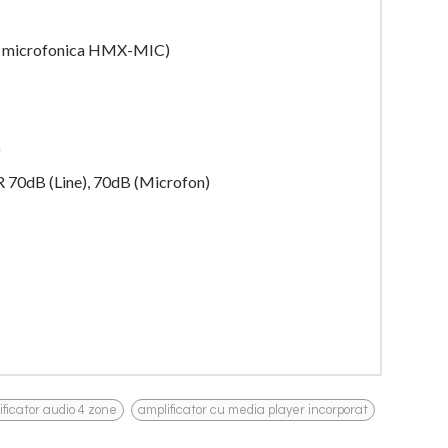
aza microfonica HMX-MIC)
)
NR 70dB (Line), 70dB (Microfon)
,
ificator audio 4 zone
amplificator cu media player incorporat