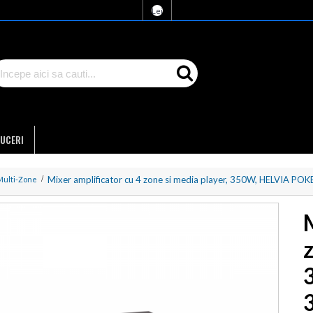
Lei
UCERI
Mixer amplificator cu 4 zone si media player, 350W, HELVIA PO
Multi-Zone
z