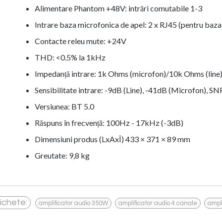
Alimentare Phantom +48V: intrări comutabile 1-3
Intrare baza microfonica de apel: 2 x RJ45 (pentru b
Contacte releu mute: +24V
THD: <0.5% la 1kHz
Impedanță intrare: 1k Ohms (microfon)/10k Ohms (line
Sensibilitate intrare: -9dB (Line), -41dB (Microfon), S
Versiunea: BT 5.0
Răspuns în frecvență: 100Hz - 17kHz (-3dB)
Dimensiuni produs (LxAxÎ) 433 × 371 × 89 mm
Greutate: 9,8 kg
,
,
ichete:
amplificator audio 350W
amplificator audio 4 canale
ampl