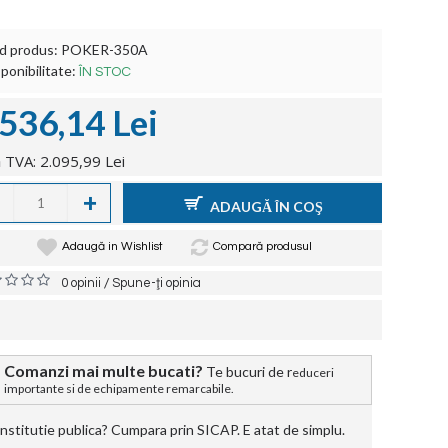
d produs:
POKER-350A
ponibilitate:
ÎN STOC
.536,14 Lei
 TVA: 2.095,99 Lei
+
ADAUGĂ ÎN COŞ
Adaugă in Wishlist
Compară produsul
/
0 opinii
Spune-ţi opinia
Comanzi mai multe bucati?
Te bucuri de r
educeri
importante si de echipamente remarcabile.
stitutie publica? Cumpara prin SICAP. E atat de simplu.