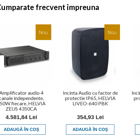
Cumparate frecvent impreuna
Nou
Nou
Amplificator audio 4
Incinta Audio cu factor de
Inc
canale independente,
protectie IP65, HELVIA
pr
50W fiecare, HELVIA
LIVEO-640 PBK
ZEUS 4350CA
4.581,84 Lei
354,93 Lei
ADAUGĂ ÎN COŞ
ADAUGĂ ÎN COŞ