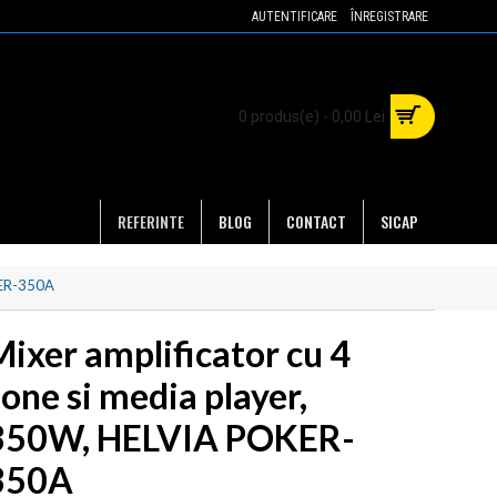
AUTENTIFICARE
ÎNREGISTRARE
0 produs(e) - 0,00 Lei
REFERINTE
BLOG
CONTACT
SICAP
KER-350A
Mixer amplificator cu 4
one si media player,
350W, HELVIA POKER-
350A