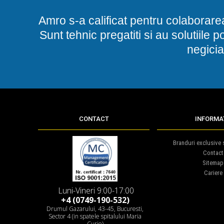
Amro s-a calificat pentru colaborare
Sunt tehnic pregatiti si au solutiile 
negicia
CONTACT
INFORMAT
Branduri exclusive s
Contact
Sitemap
Cariere
Luni-Vineri 9:00-17:00
+4 (0749-190-532)
Drumul Gazarului, 43-45, Bucuresti,
Sector 4 (in spatele spitalului Maria
Curie)