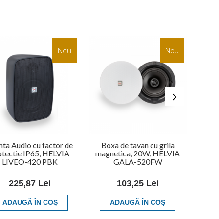
Nou
Nou
inta Audio cu factor de
Boxa de tavan cu grila
Baza 
otectie IP65, HELVIA
magnetica, 20W, HELVIA
Super
LIVEO-420 PBK
GALA-520FW
HELV
225,87 Lei
103,25 Lei
ADAUGĂ ÎN COŞ
ADAUGĂ ÎN COŞ