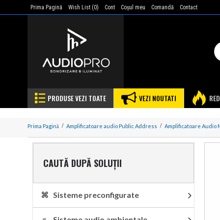
Prima Pagină
Wish List (
0
)
Cont
Coşul meu
Comandă
Contact
PRODUSE VEZI TOATE
VEZI NOUTATI
RED
Prima Pagină
Amplificatoare audio Public Address
Amplificatoare Audio 
CAUTĂ DUPĂ SOLUȚII
⌘ Sisteme preconfigurate
♬ Sisteme audio ambientale