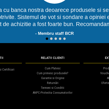
a cu banca nostra deoarece produsele si ser
potrivite. Sistemul de vot si sondare a opinie
t de achizitie a fost foarte bun. Recomand
- Membru staff BCR
1
2
3
4
5
II
RELATII CLIENTI
EX
Cum Platesc
Prod
i Certificari
Cum primesc produsele?
Vouch
Garantie si Origine
Af
Returnări
Oferte
Termeni si Conditii
ANPC-Protectia Consumatorilor