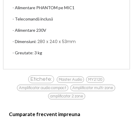
- Alimentare PHANTOM pe MIC1
- Telecomandă inclusă
- Alimentare 230V
280 x 240 x 53mm
- Dimensiuni:
- Greutate: 3 kg
,
,
Etichete:
Master Audio
MY2120
,
,
Amplificator audio compact
Amplificator multi-zone
amplificator 2 zone
Cumparate frecvent impreuna