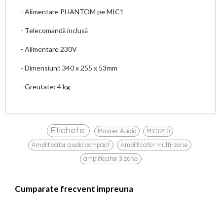
- Alimentare PHANTOM pe MIC1
- Telecomandă inclusă
- Alimentare 230V
- Dimensiuni: 340 x 255 x 53mm
- Greutate: 4 kg
,
,
Etichete:
Master Audio
MY3240
,
,
Amplificator audio compact
Amplificator multi-zone
amplificator 3 zone
Cumparate frecvent impreuna