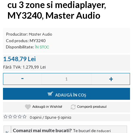
cu 3 zone si mediaplayer,
MY3240, Master Audio
Producător:
Master Audio
Cod produs:
MY3240
Disponibilitate:
ÎN STOC
1.548,79 Lei
Fără TVA: 1.279,99 Lei
-
+
ADAUGĂ ÎN COŞ
Adaugă in Wishlist
Compară produsul
/
0 opinii
Spune-ţi opinia
Comanzi mai multe bucati?
Te bucuri de r
educeri
%