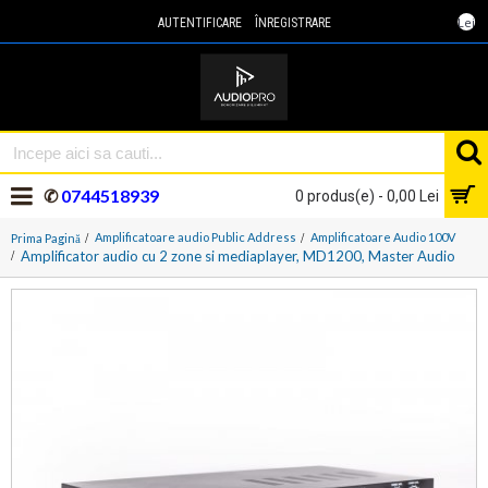
Lei
AUTENTIFICARE
ÎNREGISTRARE
✆
0744518939
0 produs(e) - 0,00 Lei
Amplificatoare audio Public Address
Amplificatoare Audio 100V
Prima Pagină
Amplificator audio cu 2 zone si mediaplayer, MD1200, Master Audio