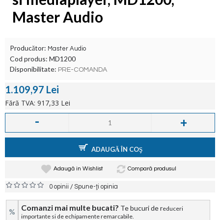
Master Audio
Producător:
Master Audio
Cod produs:
MD1200
Disponibilitate:
PRE-COMANDA
1.109,97 Lei
Fără TVA: 917,33 Lei
-
+
ADAUGĂ ÎN COŞ
Adaugă in Wishlist
Compară produsul
/
0 opinii
Spune-ţi opinia
Comanzi mai multe bucati?
Te bucuri de r
educeri
%
importante si de echipamente remarcabile.