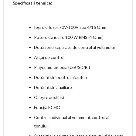
Specificatii tehnice:
Ieșire difuzor 70V/100V sau 4/16 Ohm
Putere de iesire 100 W RMS (4 Ohm)
Două zone separate de control al volumului
Afișaj de control
Player multimedia USB/SD/BT
Două intrări pentru microfon
Două intrări auxiliare
O ieșire auxiliară
Funcția ECHO
Control individual al volumului, control al
tonului
Protecție la scurtcircuitare a circuitului de ieșire