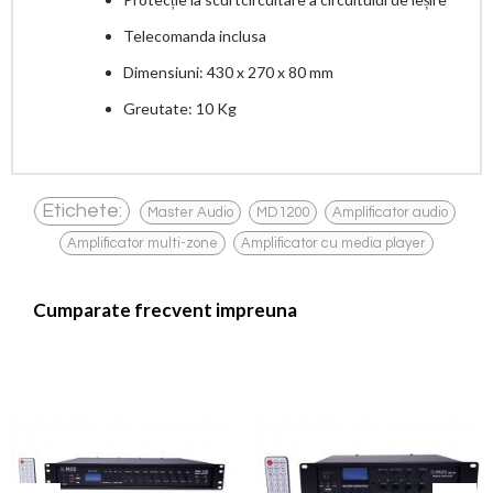
Telecomanda inclusa
Dimensiuni: 430 x 270 x 80 mm
Greutate: 10 Kg
,
,
,
Etichete:
Master Audio
MD1200
Amplificator audio
,
Amplificator multi-zone
Amplificator cu media player
Cumparate frecvent impreuna