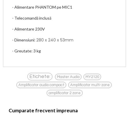
- Alimentare PHANTOM pe MIC1
- Telecomandă inclusă
- Alimentare 230V
280 x 240 x 53mm
- Dimensiuni:
- Greutate: 3 kg
,
,
Etichete:
Master Audio
MY2120
,
,
Amplificator audio compact
Amplificator multi-zone
amplificator 2 zone
Cumparate frecvent impreuna