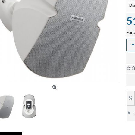
Dis
5
Fără
-
%
⚑
In