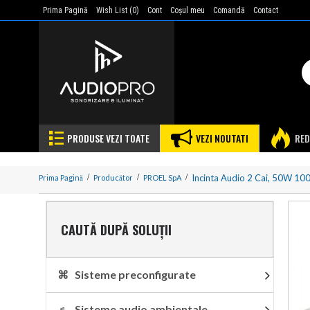
Prima Pagină
Wish List (
0
)
Cont
Coşul meu
Comandă
Contact
PRODUSE VEZI TOATE
VEZI NOUTATI
RED
Incinta Audio 2 Cai, 50W 10
Prima Pagină
Producător
PROEL SpA
CAUTĂ DUPĂ SOLUȚII
⌘ Sisteme preconfigurate
♬ Sisteme audio ambientale