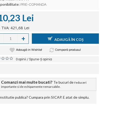
ponibilitate:
PRE-COMANDA
10,23 Lei
 TVA: 421,68 Lei
+
ADAUGĂ ÎN COŞ
Adaugă in Wishlist
Compară produsul
/
0 opinii
Spune-ţi opinia
Comanzi mai multe bucati?
Te bucuri de r
educeri
importante si de echipamente remarcabile.
stitutie publica? Cumpara prin SICAP. E atat de simplu.