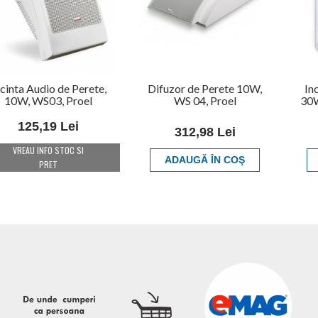
ncinta Audio de Perete,
Difuzor de Perete 10W,
In
10W, WS03, Proel
WS 04, Proel
30
125,19 Lei
312,98 Lei
VREAU INFO STOC SI
ADAUGĂ ÎN COŞ
PRET