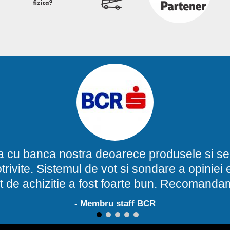
a cu banca nostra deoarece produsele si ser
potrivite. Sistemul de vot si sondare a opinie
t de achizitie a fost foarte bun. Recomand
- Membru staff BCR
1
2
3
4
5