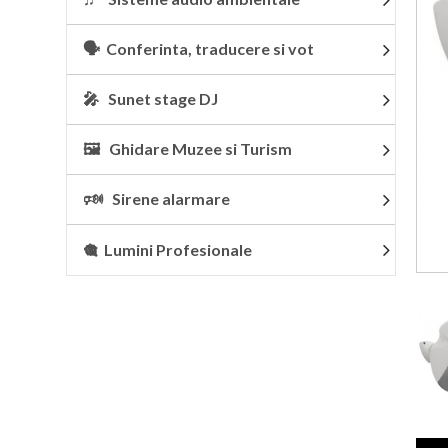
🗣 Conferinta, traducere si vot
🎤 Sunet stage DJ
🖼 Ghidare Muzee si Turism
🕬 Sirene alarmare
🎕 Lumini Profesionale