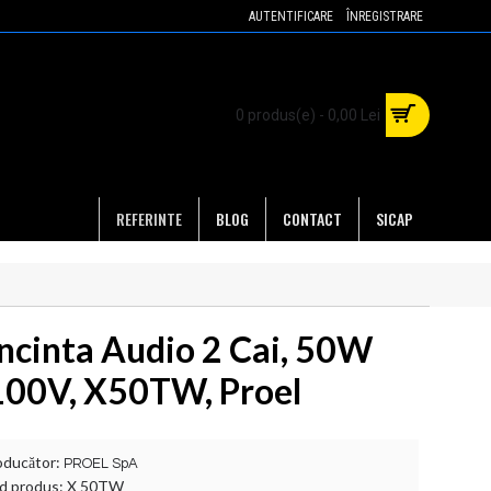
AUTENTIFICARE
ÎNREGISTRARE
0 produs(e) - 0,00 Lei
REFERINTE
BLOG
CONTACT
SICAP
Incinta Audio 2 Cai, 50W
100V, X50TW, Proel
oducător:
PROEL SpA
d produs:
X 50TW