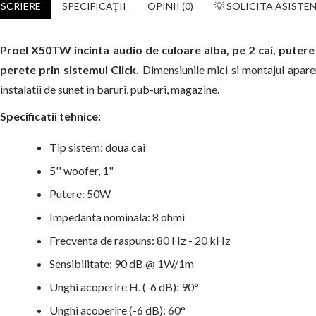
SCRIERE
SPECIFICAŢII
OPINII (0)
💡 SOLICITA ASISTE
Proel X50TW incinta audio de culoare alba, pe 2 cai, putere 
perete prin sistemul Click.
Dimensiunile mici si montajul aparen
instalatii de sunet in baruri, pub-uri, magazine.
Specificatii tehnice:
Tip sistem: doua cai
5'' woofer, 1"
Putere: 50W
Impedanta nominala: 8 ohmi
Frecventa de raspuns: 80 Hz - 20 kHz
Sensibilitate: 90 dB @ 1W/1m
Unghi acoperire H. (-6 dB): 90°
Unghi acoperire (-6 dB): 60°