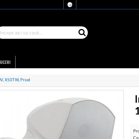
Lei
UCERI
0V, X50TW, Proel
Pr
Co