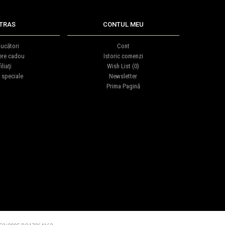
TRAS
CONTUL MEU
ucători
Cont
ere cadou
Istoric comenzi
iliaţi
Wish List (
0
)
 speciale
Newsletter
Prima Pagină