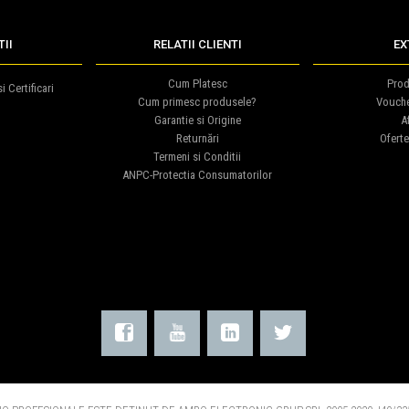
II
RELATII CLIENTI
EX
Cum Platesc
Prod
i Certificari
Cum primesc produsele?
Vouch
Garantie si Origine
Af
Returnări
Oferte
Termeni si Conditii
ANPC-Protectia Consumatorilor