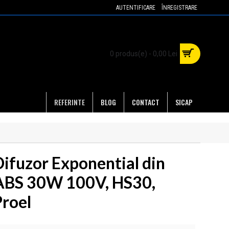
AUTENTIFICARE
ÎNREGISTRARE
0 produs(e) - 0,00 Lei
REFERINTE
BLOG
CONTACT
SICAP
Difuzor Exponential din
ABS 30W 100V, HS30,
Proel