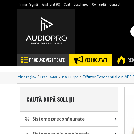
Prima Pagină
Wish List (
0
)
Cont
Coşul meu
Comandă
Contact
PRODUSE VEZI TOATE
VEZI NOUTATI
RED
Difuzor Exponential din ABS
Prima Pagină
Producător
PROEL SpA
CAUTĂ DUPĂ SOLUȚII
⌘ Sisteme preconfigurate
♬ Sisteme audio ambientale