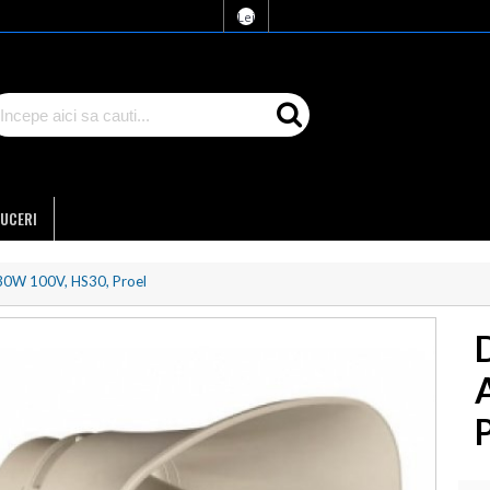
Lei
UCERI
 30W 100V, HS30, Proel