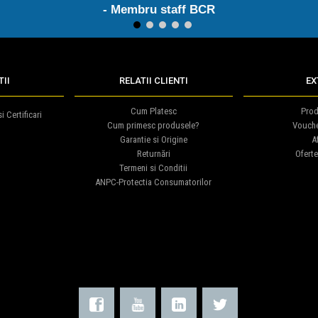
- Membru staff BCR
1
2
3
4
5
II
RELATII CLIENTI
EX
Cum Platesc
Prod
i Certificari
Cum primesc produsele?
Vouch
Garantie si Origine
Af
Returnări
Oferte
Termeni si Conditii
ANPC-Protectia Consumatorilor