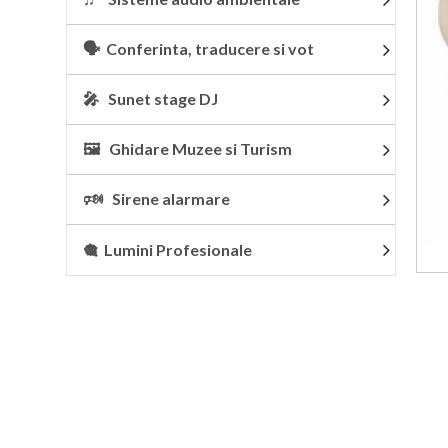
🗣 Conferinta, traducere si vot
🎤 Sunet stage DJ
🖼 Ghidare Muzee si Turism
🕬 Sirene alarmare
🎕 Lumini Profesionale