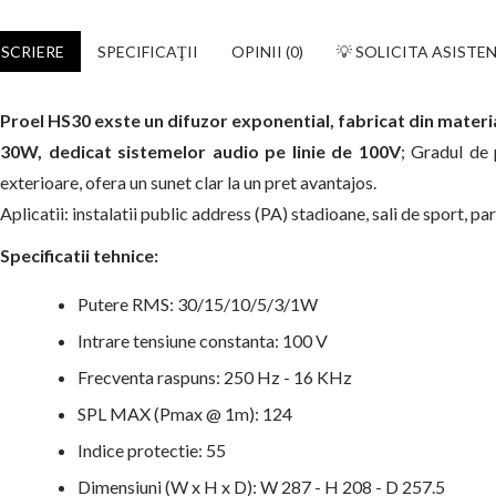
SCRIERE
SPECIFICAŢII
OPINII (0)
💡 SOLICITA ASISTE
Proel HS30 exste un difuzor exponential, fabricat din materia
30W, dedicat sistemelor audio pe linie de 100V
; Gradul de 
exterioare, ofera un sunet clar la un pret avantajos.
Aplicatii: instalatii public address (PA) stadioane, sali de sport, par
Specificatii tehnice:
Putere RMS: 30/15/10/5/3/1W
Intrare tensiune constanta: 100 V
Frecventa raspuns: 250 Hz - 16 KHz
SPL MAX (Pmax @ 1m): 124
Indice protectie: 55
Dimensiuni (W x H x D): W 287 - H 208 - D 257.5