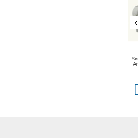
Difuzor Hupa 15W
Rezistent la Apa (IP55),
So
HS15AL, Proel
Ar
535,62 Lei
ADAUGĂ ÎN COŞ