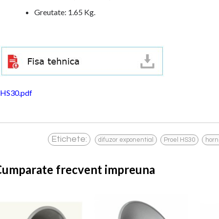
Greutate: 1.65 Kg.
HS30.pdf
,
,
Etichete:
difuzor exponential
Proel HS30
horn
Cumparate frecvent impreuna