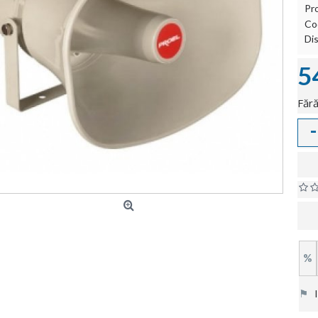
Pr
Co
Dis
5
Fără
-
%
⚑
In