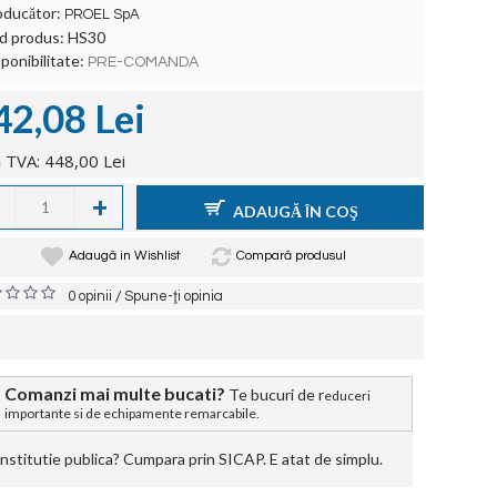
oducător:
PROEL SpA
d produs:
HS30
ponibilitate:
PRE-COMANDA
42,08 Lei
 TVA: 448,00 Lei
+
ADAUGĂ ÎN COŞ
Adaugă in Wishlist
Compară produsul
/
0 opinii
Spune-ţi opinia
Comanzi mai multe bucati?
Te bucuri de r
educeri
importante si de echipamente remarcabile.
stitutie publica? Cumpara prin SICAP. E atat de simplu.