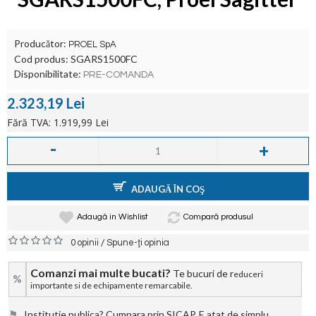
Producător:
PROEL SpA
Cod produs:
SGARS1500FC
Disponibilitate:
PRE-COMANDA
2.323,19 Lei
Fără TVA: 1.919,99 Lei
-
+
ADAUGĂ ÎN COŞ
Adaugă in Wishlist
Compară produsul
/
0 opinii
Spune-ţi opinia
Comanzi mai multe bucati?
Te bucuri de r
educeri
%
importante si de echipamente remarcabile.
⚑
Institutie publica? Cumpara prin SICAP. E atat de simplu.