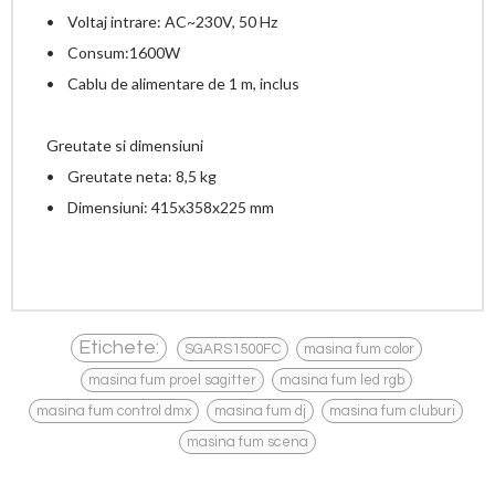
• Voltaj intrare: AC~230V, 50 Hz
• Consum:1600W
• Cablu de alimentare de 1 m, inclus
Greutate si dimensiuni
• Greutate neta: 8,5 kg
• Dimensiuni: 415x358x225 mm
,
,
Etichete:
SGARS1500FC
masina fum color
,
,
masina fum proel sagitter
masina fum led rgb
,
,
,
masina fum control dmx
masina fum dj
masina fum cluburi
masina fum scena