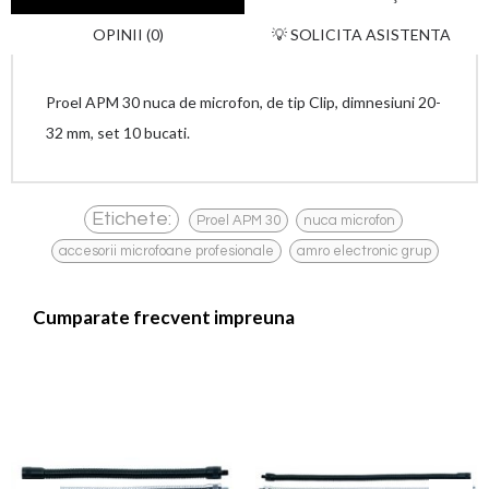
OPINII (0)
💡 SOLICITA ASISTENTA
Proel APM 30 nuca de microfon, de tip Clip, dimnesiuni 20-
32 mm, set 10 bucati.
,
,
Etichete:
Proel APM 30
nuca microfon
,
accesorii microfoane profesionale
amro electronic grup
Cumparate frecvent impreuna