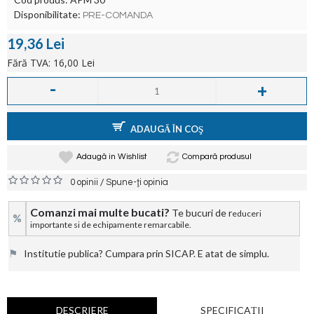
Disponibilitate:
PRE-COMANDA
19,36 Lei
Fără TVA: 16,00 Lei
-
+
ADAUGĂ ÎN COŞ
Adaugă in Wishlist
Compară produsul
/
0 opinii
Spune-ţi opinia
Comanzi mai multe bucati?
Te bucuri de r
educeri
%
importante si de echipamente remarcabile.
⚑
Institutie publica? Cumpara prin SICAP. E atat de simplu.
DESCRIERE
SPECIFICAŢII