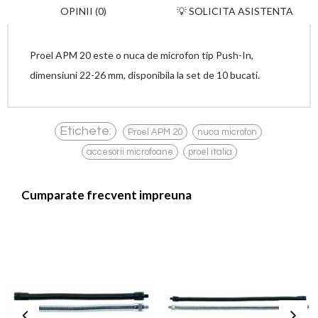
OPINII (0)
💡 SOLICITA ASISTENTA
Proel APM 20 este o nuca de microfon tip Push-In,
dimensiuni 22-26 mm, disponibila la set de 10 bucati.
,
,
Etichete:
Proel APM 20
nuca microfon
,
accesorii microfoane
proel italia
Cumparate frecvent impreuna