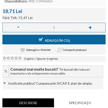
Disponibilitate:
PRE-COMANDA
18,71 Lei
Fără TVA: 15,47 Lei
-
+
ADAUGĂ ÎN COŞ
Adaugă in Wishlist
Compară produsul
/
0 opinii
Spune-ţi opinia
Comanzi mai multe bucati?
Te bucuri de r
educeri
%
importante si de echipamente remarcabile.
⚑
Institutie publica? Cumpara prin SICAP. E atat de simplu.
DESCRIERE
SPECIFICAŢII