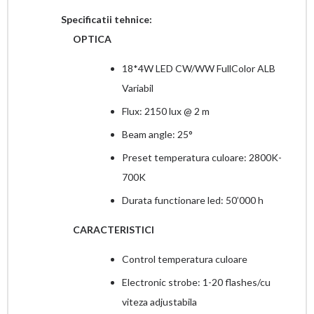
Specificatii tehnice:
OPTICA
18*4W LED CW/WW FullColor ALB
Variabil
Flux: 2150 lux @ 2 m
Beam angle: 25°
Preset temperatura culoare: 2800K-
700K
Durata functionare led: 50’000 h
CARACTERISTICI
Control temperatura culoare
Electronic strobe: 1-20 flashes/cu
viteza adjustabila