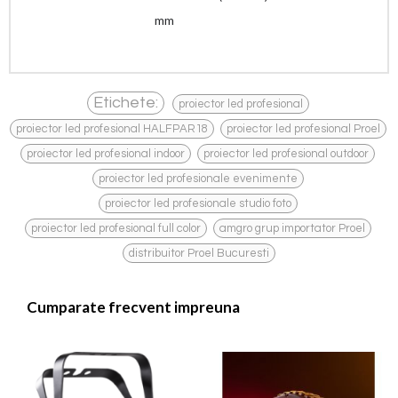
mm
,
Etichete:
proiector led profesional
,
,
proiector led profesional HALFPAR18
proiector led profesional Proel
,
,
proiector led profesional indoor
proiector led profesional outdoor
,
proiector led profesionale evenimente
,
proiector led profesionale studio foto
,
,
proiector led profesional full color
amgro grup importator Proel
distribuitor Proel Bucuresti
Cumparate frecvent impreuna