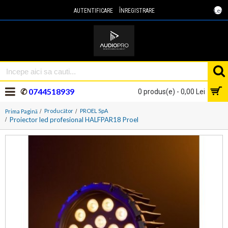
Lei
AUTENTIFICARE
ÎNREGISTRARE
✆
0744518939
0 produs(e) - 0,00 Lei
Producător
PROEL SpA
Prima Pagină
Proiector led profesional HALFPAR18 Proel