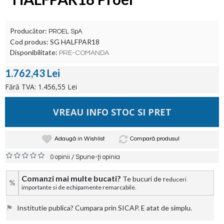
Producător:
PROEL SpA
Cod produs:
SG HALFPAR18
Disponibilitate:
PRE-COMANDA
1.762,43 Lei
Fără TVA: 1.456,55 Lei
VREAU INFO STOC SI PRET
Adaugă in Wishlist
Compară produsul
/
0 opinii
Spune-ţi opinia
Comanzi mai multe bucati?
Te bucuri de r
educeri
%
importante si de echipamente remarcabile.
⚑
Institutie publica? Cumpara prin SICAP. E atat de simplu.