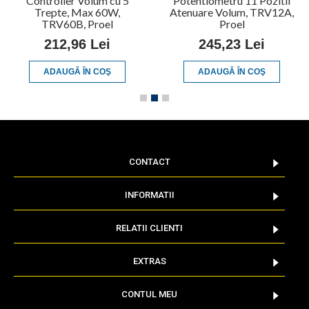
Controller Volum cu 5
Potentiometru 11 Pozitii
Trepte, Max 60W,
Atenuare Volum, TRV12A,
TRV60B, Proel
Proel
212,96 Lei
245,23 Lei
ADAUGĂ ÎN COŞ
ADAUGĂ ÎN COŞ
CONTACT
INFORMATII
RELATII CLIENTI
EXTRAS
CONTUL MEU