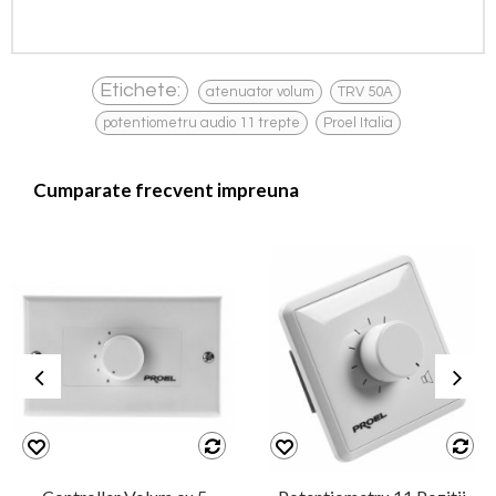
,
,
Etichete:
atenuator volum
TRV 50A
,
potentiometru audio 11 trepte
Proel Italia
Cumparate frecvent impreuna