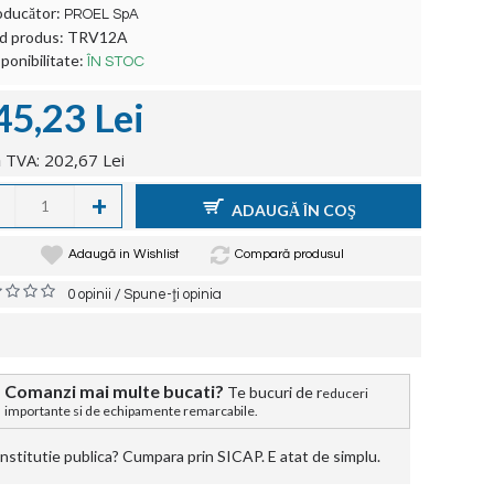
oducător:
PROEL SpA
d produs:
TRV12A
ponibilitate:
ÎN STOC
45,23 Lei
 TVA: 202,67 Lei
+
ADAUGĂ ÎN COŞ
Adaugă in Wishlist
Compară produsul
/
0 opinii
Spune-ţi opinia
Comanzi mai multe bucati?
Te bucuri de r
educeri
importante si de echipamente remarcabile.
stitutie publica? Cumpara prin SICAP. E atat de simplu.