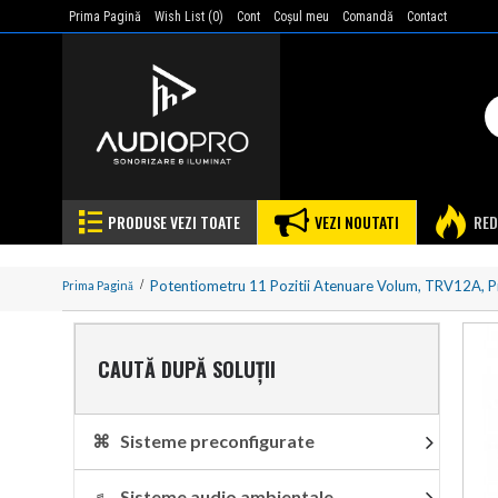
Prima Pagină
Wish List (
0
)
Cont
Coşul meu
Comandă
Contact
PRODUSE VEZI TOATE
VEZI NOUTATI
RED
Potentiometru 11 Pozitii Atenuare Volum, TRV12A, P
Prima Pagină
CAUTĂ DUPĂ SOLUȚII
⌘ Sisteme preconfigurate
♬ Sisteme audio ambientale