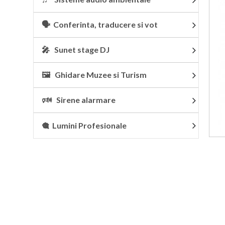
🗣 Conferinta, traducere si vot
🎤 Sunet stage DJ
🖼 Ghidare Muzee si Turism
🕬 Sirene alarmare
🎕 Lumini Profesionale