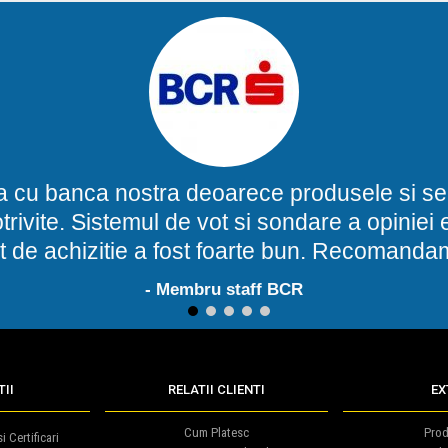
a cu banca nostra deoarece produsele si ser
potrivite. Sistemul de vot si sondare a opinie
t de achizitie a fost foarte bun. Recomand
- Membru staff BCR
1
2
3
4
5
II
RELATII CLIENTI
EX
Cum Platesc
Prod
i Certificari