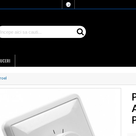
Lei
UCERI
roel