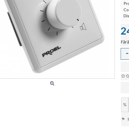
Pr
Co
Dis
2
Fără
-
%
⚑
In