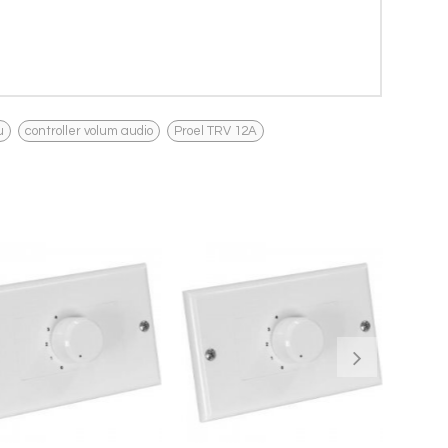
,
,
u
controller volum audio
Proel TRV 12A