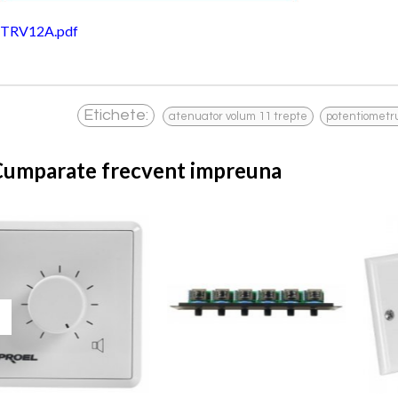
TRV12A.pdf
,
Etichete:
atenuator volum 11 trepte
potentiometr
Cumparate frecvent impreuna