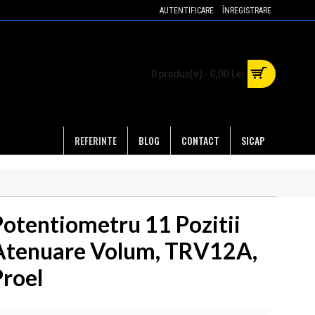
AUTENTIFICARE
ÎNREGISTRARE
0 produs(e) - 0,00 Lei
REFERINTE
BLOG
CONTACT
SICAP
Potentiometru 11 Pozitii
Atenuare Volum, TRV12A,
Proel