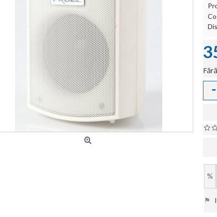
Pr
Co
Dis
3
Fără
-
%
⚑
In