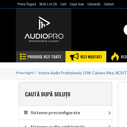
Prima Pagină
Wish List (
0
)
Cont
Coşul meu
Comandă
Contact
PRODUSE VEZI TOATE
VEZI NOUTATI
RED
Incinta Audio Profesionala 15W, Culoare Alba, XE35T
Prima Pagină
CAUTĂ DUPĂ SOLUȚII
⌘ Sisteme preconfigurate
♬ Sisteme audio ambientale