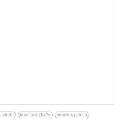
,
,
e perete
sisteme audio PA
adresare publica