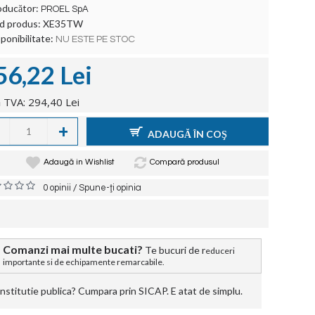
oducător:
PROEL SpA
d produs:
XE35TW
ponibilitate:
NU ESTE PE STOC
56,22 Lei
 TVA: 294,40 Lei
+
ADAUGĂ ÎN COŞ
Adaugă in Wishlist
Compară produsul
/
0 opinii
Spune-ţi opinia
Comanzi mai multe bucati?
Te bucuri de r
educeri
importante si de echipamente remarcabile.
stitutie publica? Cumpara prin SICAP. E atat de simplu.