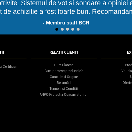
potrivite. Sistemul de vot si sondare a opinie
t de achizitie a fost foarte bun. Recomand
- Membru staff BCR
1
2
3
4
5
II
RELATII CLIENTI
EX
Cum Platesc
Prod
i Certificari
Cum primesc produsele?
Vouch
Garantie si Origine
Af
Returnări
Oferte
Termeni si Conditii
ANPC-Protectia Consumatorilor