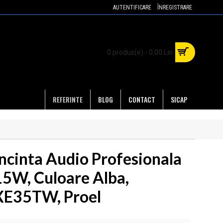
AUTENTIFICARE
ÎNREGISTRARE
0 produs(e) - 0,00 Lei
REFERINTE
BLOG
CONTACT
SICAP
Incinta Audio Profesionala
15W, Culoare Alba,
XE35TW, Proel