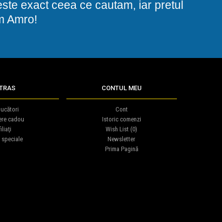
i este exact ceea ce cautam, iar pretul
am Amro!
TRAS
CONTUL MEU
ucători
Cont
ere cadou
Istoric comenzi
iliaţi
Wish List (
0
)
 speciale
Newsletter
Prima Pagină