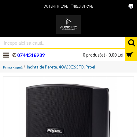
Lei
AUTENTIFICARE
ÎNREGISTRARE
✆
0744518939
0 produs(e) - 0,00 Lei
Incinta de Perete, 40W, XE65TB, Proel
Prima Pagină