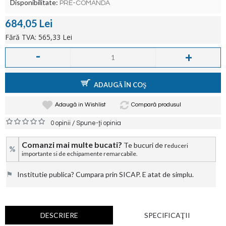
Disponibilitate:
PRE-COMANDA
684,05 Lei
Fără TVA: 565,33 Lei
-
+
ADAUGĂ ÎN COŞ
Adaugă in Wishlist
Compară produsul
/
0 opinii
Spune-ţi opinia
Comanzi mai multe bucati?
Te bucuri de r
educeri
%
importante si de echipamente remarcabile.
⚑
Institutie publica? Cumpara prin SICAP. E atat de simplu.
DESCRIERE
SPECIFICAŢII