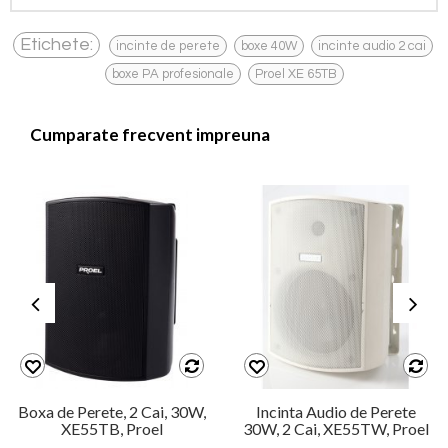
,
,
,
Etichete:
incinte de perete
boxe 40W
incinte audio 2 cai
,
boxe PA profesionale
Proel XE 65TB
Cumparate frecvent impreuna
Boxa de Perete, 2 Cai, 30W,
Incinta Audio de Perete
XE55TB, Proel
30W, 2 Cai, XE55TW, Proel