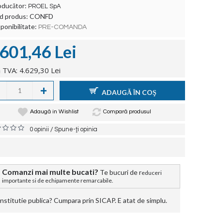
oducător:
PROEL SpA
d produs:
CONFD
ponibilitate:
PRE-COMANDA
.601,46 Lei
 TVA: 4.629,30 Lei
+
ADAUGĂ ÎN COŞ
Adaugă in Wishlist
Compară produsul
/
0 opinii
Spune-ţi opinia
Comanzi mai multe bucati?
Te bucuri de r
educeri
importante si de echipamente remarcabile.
stitutie publica? Cumpara prin SICAP. E atat de simplu.