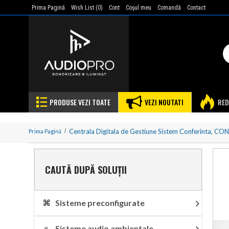
Prima Pagină
Wish List (
0
)
Cont
Coşul meu
Comandă
Contact
PRODUSE VEZI TOATE
VEZI NOUTATI
RED
Centrala Digitala de Gestiune Sistem Conferinta, CON
Prima Pagină
CAUTĂ DUPĂ SOLUȚII
⌘ Sisteme preconfigurate
♬ Sisteme audio ambientale