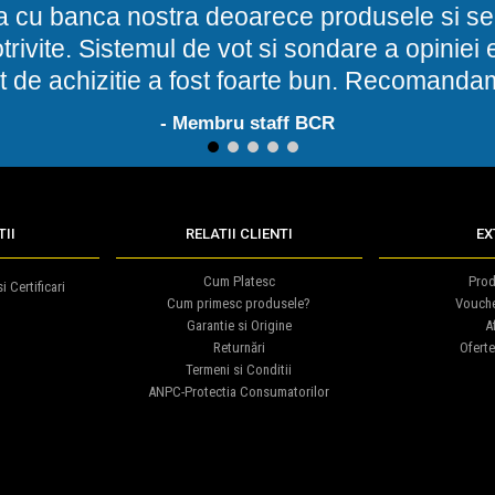
a cu banca nostra deoarece produsele si ser
potrivite. Sistemul de vot si sondare a opinie
t de achizitie a fost foarte bun. Recomand
- Membru staff BCR
1
2
3
4
5
II
RELATII CLIENTI
EX
Cum Platesc
Prod
i Certificari
Cum primesc produsele?
Vouch
Garantie si Origine
Af
Returnări
Oferte
Termeni si Conditii
ANPC-Protectia Consumatorilor