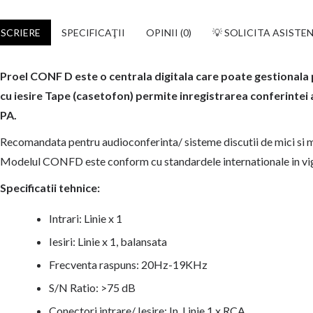
SCRIERE
SPECIFICAŢII
OPINII (0)
💡 SOLICITA ASISTE
Proel CONF D este o centrala digitala care poate gestionala
cu iesire Tape (casetofon) permite inregistrarea conferintei a
PA.
Recomandata pentru audioconferinta/ sisteme discutii de mici si medi
Modelul CONFD este conform cu standardele internationale in vi
Specificatii tehnice:
Intrari: Linie x 1
Iesiri: Linie x 1, balansata
Frecventa raspuns: 20Hz-19KHz
S/N Ratio: >75 dB
Conectori intrare/ Iesire: In. Linie 1 x RCA