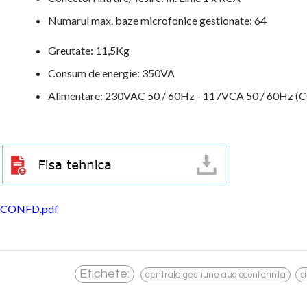
Numarul max. baze microfonice gestionate: 64
Greutate: 11,5Kg
Consum de energie: 350VA
Alimentare: 230VAC 50 / 60Hz - 117VCA 50 / 60Hz
CONFD.pdf
,
Etichete:
centrala gestiune audioconferinta
s