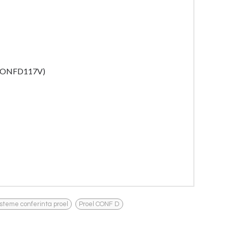
 (CONFD117V)
,
isteme conferinta proel
Proel CONF D