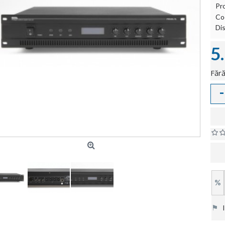
Pr
Co
Dis
5
Fără
-
%
⚑
In