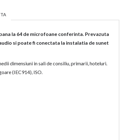
NTA
 pana la 64 de microfoane conferinta. Prevazuta
udio si poate fi conectata la instalatia de sunet
i dimensiuni in sali de consiliu, primarii, hoteluri.
goare (IEC914), ISO.