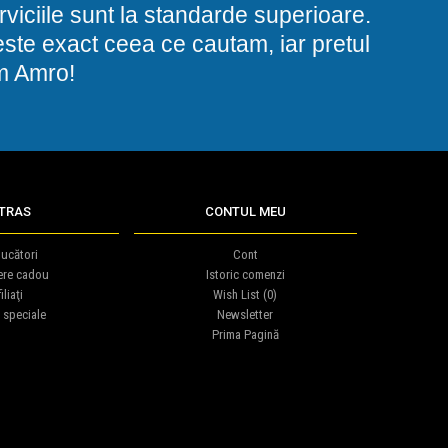
viciile sunt la standarde superioare.
i este exact ceea ce cautam, iar pretul
am Amro!
TRAS
CONTUL MEU
ucători
Cont
ere cadou
Istoric comenzi
iliaţi
Wish List (
0
)
 speciale
Newsletter
Prima Pagină