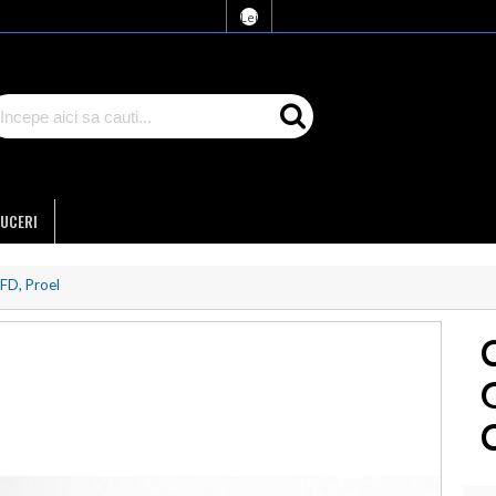
Lei
UCERI
FD, Proel