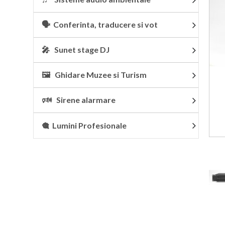
🗣 Conferinta, traducere si vot
🎤 Sunet stage DJ
🖼 Ghidare Muzee si Turism
🕬 Sirene alarmare
🎕 Lumini Profesionale