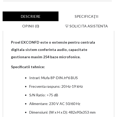
DESCRIERE
SPECIFICAŢII
OPINII (0)
💡 SOLICITA ASISTENTA
Proel EXCONFD este o extensie pentru centrala
digitala sistem conferinta audio, capacitate
gestionare maxim 254 baze microfonice.
Specificatii tehnice:
Intrari: Mufa 8P-DIN /n°6 BUS
Frecventa raspuns: 20 Hz-19 kHz
S/N Ratio: >75 dB
Alimentare: 230 V AC 50/60 Hz
Dimensiuni: (W x H x D): 482x90x353 mm