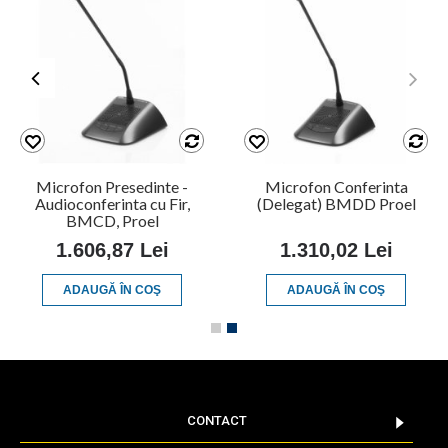
a de
Microfon Presedinte -
Microfon Confer
erinta,
Audioconferinta cu Fir,
(Delegat) BMDD 
l
BMCD, Proel
ei
1.606,87 Lei
1.310,02 L
Ş
ADAUGĂ ÎN COŞ
ADAUGĂ ÎN CO
CONTACT