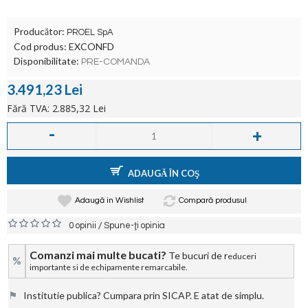
Producător:
PROEL SpA
Cod produs:
EXCONFD
Disponibilitate:
PRE-COMANDA
3.491,23 Lei
Fără TVA: 2.885,32 Lei
-
+
ADAUGĂ ÎN COŞ
Adaugă in Wishlist
Compară produsul
/
0 opinii
Spune-ţi opinia
Comanzi mai multe bucati?
Te bucuri de r
educeri
%
importante si de echipamente remarcabile.
⚑
Institutie publica? Cumpara prin SICAP. E atat de simplu.