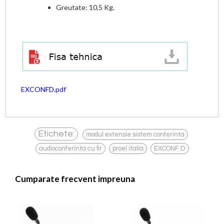
Greutate: 10,5 Kg.
EXCONFD.pdf
,
Etichete:
modul extensie sistem conferinta
,
,
audioconferinta cu fir
proel italia
EXCONF D
Cumparate frecvent impreuna