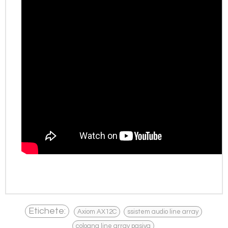
,
,
Etichete:
Axiom AX12C
ssistem audio line array
,
coloana line array pasiva