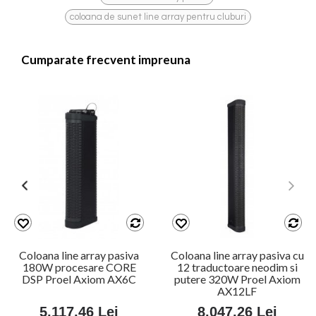
coloana de sunet line array pentru cluburi
Cumparate frecvent impreuna
Coloana line array pasiva
Coloana line array pasiva 
re
180W procesare CORE
12 traductoare neodim si
DSP Proel Axiom AX6C
putere 320W Proel Axio
AX12LF
5.117,46 Lei
8.047,26 Lei