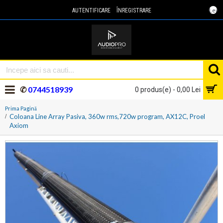
Lei
AUTENTIFICARE
ÎNREGISTRARE
✆
0744518939
0 produs(e) - 0,00 Lei
Prima Pagină
Coloana Line Array Pasiva, 360w rms,720w program, AX12C, Proel
Axiom