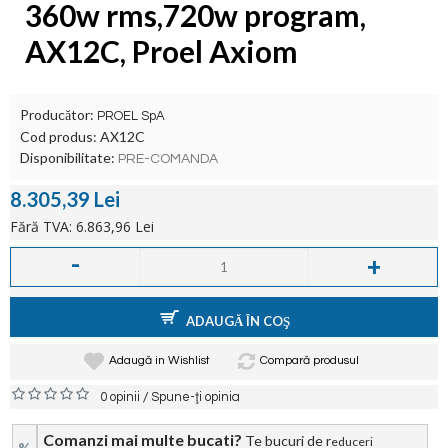
360w rms,720w program,
AX12C, Proel Axiom
Producător:
PROEL SpA
Cod produs:
AX12C
Disponibilitate:
PRE-COMANDA
8.305,39 Lei
Fără TVA: 6.863,96 Lei
-
+
ADAUGĂ ÎN COŞ
Adaugă in Wishlist
Compară produsul
/
0 opinii
Spune-ţi opinia
Comanzi mai multe bucati?
Te bucuri de r
educeri