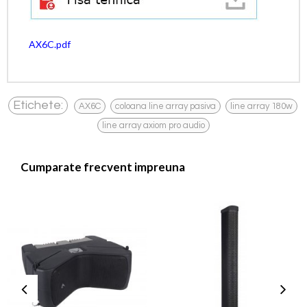
AX6C.pdf
,
,
,
Etichete:
AX6C
coloana line array pasiva
line array 180w
line array axiom pro audio
Cumparate frecvent impreuna