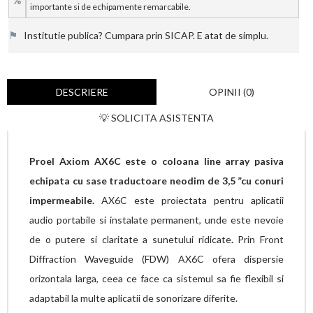
%
importante si de echipamente remarcabile.
⚑
Institutie publica? Cumpara prin SICAP. E atat de simplu.
DESCRIERE
OPINII (0)
💡 SOLICITA ASISTENTA
Proel Axiom AX6C este o coloana line array pasiva
echipata cu sase traductoare neodim de 3,5 ”cu conuri
impermeabile.
AX6C este proiectata pentru aplicatii
audio portabile si instalate permanent, unde este nevoie
de o putere si claritate a sunetului ridicate
.
Prin Front
Diffraction Waveguide (FDW) AX6C ofera dispersie
orizontala larga, ceea ce face ca sistemul sa fie flexibil si
adaptabil la multe aplicatii de sonorizare diferite.