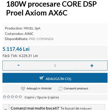
180W procesare CORE DSP
Proel Axiom AX6C
Producător:
PROEL SpA
Cod produs:
AX6C
Disponibilitate:
PRE-COMANDA
5.117,46 Lei
Fără TVA: 4.229,31 Lei
-
+
ADAUGĂ ÎN COŞ
Adaugă in Wishlist
Compară produsul
/
0 opinii
Spune-ţi opinia
Comanzi mai multe bucati?
Te bucuri de r
educeri