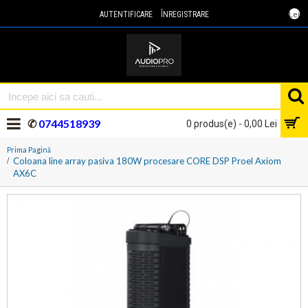
Lei
AUTENTIFICARE
ÎNREGISTRARE
✆
0744518939
0 produs(e) - 0,00 Lei
Prima Pagină
Coloana line array pasiva 180W procesare CORE DSP Proel Axiom
AX6C