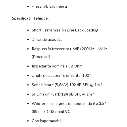
Finisaj alb sau negru
Specificatii tehnice:
Short Transmission Line Back Loading
Difractie acustica
Raspuns in frecventa (-6dB) 200 Hz - 16 Hz
(Procesat)
Impedanta nominala 32 Ohm
Unghi de acoperire orizontal 100 °
Sensibilitate (5,66 V) 102 dB SPL @ 1m *
SPL maxim (varf) 124 dB SPL @ 1m *
Woofere cu magnet de neodim tip 6 x 3.5 "
(88mm), 1" (25mm) VC
Con impermeabil