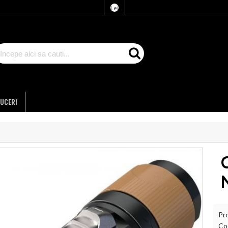
Lei
UCERI
Pr
Co