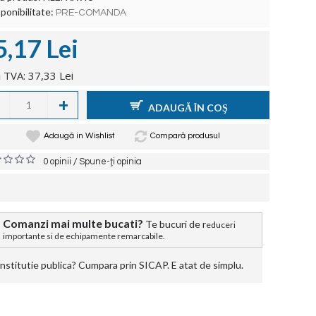
ponibilitate:
PRE-COMANDA
5,17 Lei
 TVA: 37,33 Lei
+
ADAUGĂ ÎN COŞ
Adaugă in Wishlist
Compară produsul
/
0 opinii
Spune-ţi opinia
Comanzi mai multe bucati?
Te bucuri de r
educeri
importante si de echipamente remarcabile.
stitutie publica? Cumpara prin SICAP. E atat de simplu.