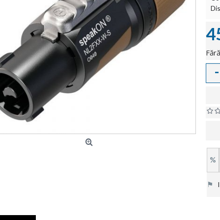
Dis
4
Fără
-
%
⚑
In