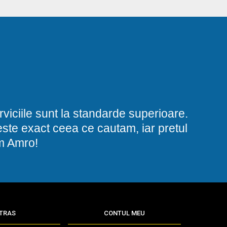
viciile sunt la standarde superioare.
i este exact ceea ce cautam, iar pretul
am Amro!
TRAS
CONTUL MEU