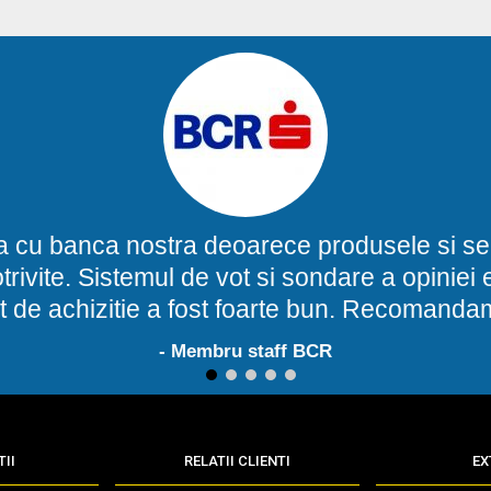
a cu banca nostra deoarece produsele si ser
potrivite. Sistemul de vot si sondare a opinie
t de achizitie a fost foarte bun. Recomand
- Membru staff BCR
1
2
3
4
5
II
RELATII CLIENTI
EX