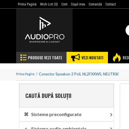
Prima Pagină
Wish List (
0
)
Cont
Coşul meu
Comandă
Contact
PRODUSE VEZI TOATE
VEZI NOUTATI
RED
Conector Speakon 2 Poli, NL2FXXWS, NEUTRIK
Prima Pagină
CAUTĂ DUPĂ SOLUȚII
⌘ Sisteme preconfigurate
♬ Sisteme audio ambientale