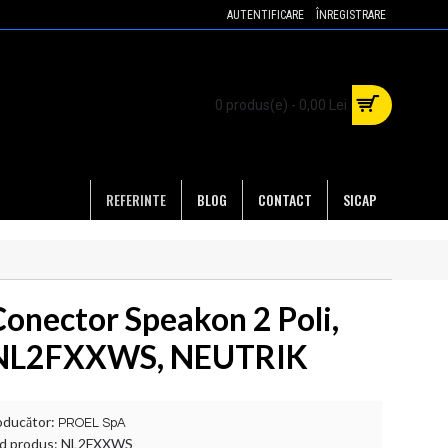
AUTENTIFICARE
ÎNREGISTRARE
0 produs(e) - 0,00 Lei
REFERINTE
BLOG
CONTACT
SICAP
Conector Speakon 2 Poli,
NL2FXXWS, NEUTRIK
oducător:
PROEL SpA
d produs:
NL2FXXWS