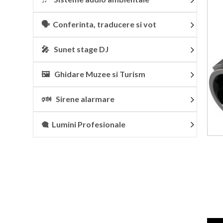
🗣 Conferinta, traducere si vot
🎤 Sunet stage DJ
🖼 Ghidare Muzee si Turism
🕬 Sirene alarmare
🎕 Lumini Profesionale