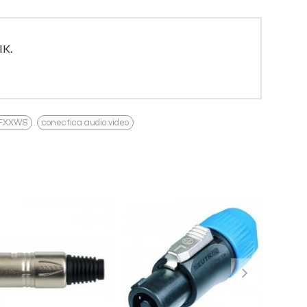
IK.
,
2FXXWS
conectica audio video