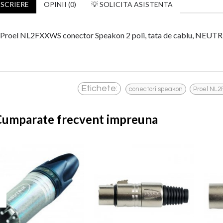
SCRIERE
OPINII (0)
💡 SOLICITA ASISTENTA
Proel NL2FXXWS conector Speakon 2 poli, tata de cablu, NEUTR
,
Etichete:
conectori speakon
Proel NL
Cumparate frecvent impreuna