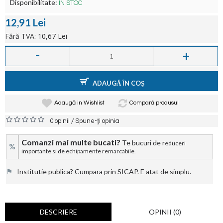
Disponibilitate:
ÎN STOC
12,91 Lei
Fără TVA: 10,67 Lei
-
+
ADAUGĂ ÎN COŞ
Adaugă in Wishlist
Compară produsul
/
0 opinii
Spune-ţi opinia
Comanzi mai multe bucati?
Te bucuri de r
educeri
%
importante si de echipamente remarcabile.
⚑
Institutie publica? Cumpara prin SICAP. E atat de simplu.
DESCRIERE
OPINII (0)