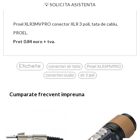
💡 SOLICITA ASISTENTA
Proel XLR3MVPRO conector XLR 3 poli, tata de cablu,
PROEL.
Pret 0.84 euro + tva.
,
,
Etichete:
conectori xlr tata
Proel XLR3MVPRO
,
conectori audio
xlr 3 poli
Cumparate frecvent impreuna