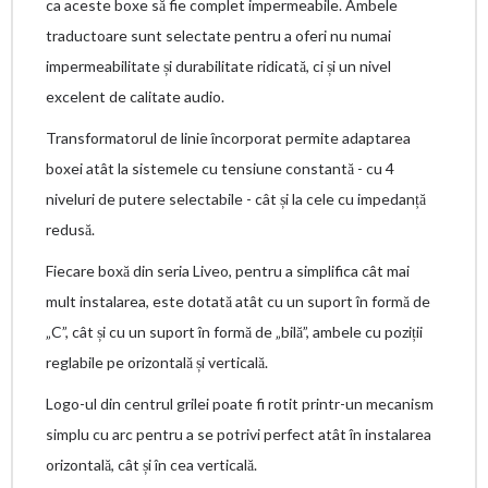
ca aceste boxe să fie complet impermeabile. Ambele
traductoare sunt selectate pentru a oferi nu numai
impermeabilitate și durabilitate ridicată, ci și un nivel
excelent de calitate audio.
Transformatorul de linie încorporat permite adaptarea
boxei atât la sistemele cu tensiune constantă - cu 4
niveluri de putere selectabile - cât și la cele cu impedanță
redusă.
Fiecare boxă din seria Liveo, pentru a simplifica cât mai
mult instalarea, este dotată atât cu un suport în formă de
„C”, cât și cu un suport în formă de „bilă”, ambele cu poziții
reglabile pe orizontală și verticală.
Logo-ul din centrul grilei poate fi rotit printr-un mecanism
simplu cu arc pentru a se potrivi perfect atât în ​​instalarea
orizontală, cât și în cea verticală.