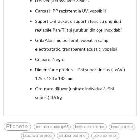
Frecvență crossover: 3.5kHz
Carcasă: PP rezistent la UV, vopsibilă
Suport C-Bracket și suport sferic cu unghiuri
reglabile Pan/Tilt și șuruburi din oțel inoxidabil
Grilă Aluminiu perforat, vopsit în câmp
electrostatic, transparent acustic, vopsibil
Culoare: Negru
Dimensiune produs – fără suport inclus (LxAxÎ)
125 x 123 x 183 mm
Greutate difuzor (unitate individuală, fără
suport) 0,5 kg
,
,
,
Etichete:
incinta audio ip65
boxa de exterior
boxa perete
,
,
boxa waterproof
difuzor exterior
boxe exterior