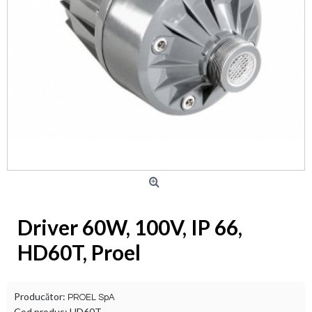
Driver 60W, 100V, IP 66,
HD60T, Proel
Producător:
PROEL SpA
Cod produs:
HD60T