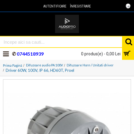
Lei
AUTENTIFICARE
ÎNREGISTRARE
✆
0744518939
0 produs(e) - 0,00 Lei
Difuzoare audio PA 100V
Difuzoare Horn / Unitati driver
Prima Pagină
Driver 60W, 100V, IP 66, HD60T, Proel