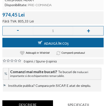
Disponibilitate:
PRE-COMANDA
974,45 Lei
Fără TVA: 805,33 Lei
-
+
ADAUGĂ ÎN COŞ
Adaugă in Wishlist
Compară produsul
/
0 opinii
Spune-ţi opinia
Comanzi mai multe bucati?
Te bucuri de r
educeri
%
importante si de echipamente remarcabile.
⚑
Institutie publica? Cumpara prin SICAP. E atat de simplu.
DESCRIERE
SPECIFICAŢII