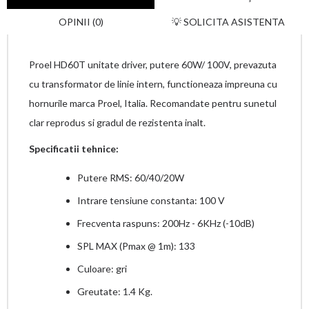
OPINII (0)
💡 SOLICITA ASISTENTA
Proel HD60T unitate driver, putere 60W/ 100V, prevazuta
cu transformator de linie intern, functioneaza impreuna cu
hornurile marca Proel, Italia. Recomandate pentru sunetul
clar reprodus si gradul de rezistenta inalt.
Specificatii tehnice:
Putere RMS: 60/40/20W
Intrare tensiune constanta: 100 V
Frecventa raspuns: 200Hz - 6KHz (-10dB)
SPL MAX (Pmax @ 1m): 133
Culoare: gri
Greutate: 1.4 Kg.