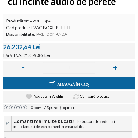
cu incinte audio de perete
Producător:
PROEL SpA
Cod produs:
EVAC BOXE PERETE
Disponibilitate:
PRE-COMANDA
26.232,64 Lei
Fără TVA: 21.679,86 Lei
-
+
ADAUGĂ ÎN COŞ
Adaugă in Wishlist
Compară produsul
/
0 opinii
Spune-ţi opinia
Comanzi mai multe bucati?
Te bucuri de r
educeri
%
importante si de echipamente remarcabile.