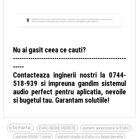
Nu ai gasit ceea ce cauti?
----------------------------------------------------
-----
Contacteaza inginerii nostri la 0744-
518-939 si impreuna gandim sistemul
audio perfect pentru aplicatia, nevoile
si bugetul tau. Garantam solutiile!
,
,
Etichete:
EVAC BOXE PERETE
sistem sonorizare si EVAC
,
,
sistem EN54 1 zona
sistem audio si EVAc cu boxe perete