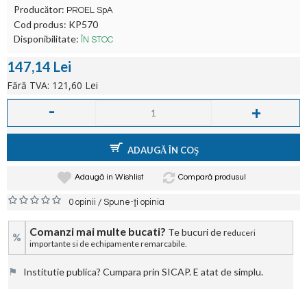
Producător:
PROEL SpA
Cod produs:
KP570
Disponibilitate:
ÎN STOC
147,14 Lei
Fără TVA: 121,60 Lei
-
+
ADAUGĂ ÎN COŞ
Adaugă in Wishlist
Compară produsul
/
0 opinii
Spune-ţi opinia
Comanzi mai multe bucati?
Te bucuri de r
educeri
%
importante si de echipamente remarcabile.
⚑
Institutie publica? Cumpara prin SICAP. E atat de simplu.