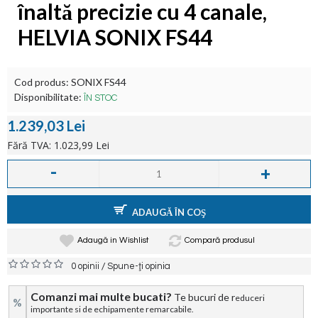
înaltă precizie cu 4 canale,
HELVIA SONIX FS44
Cod produs:
SONIX FS44
Disponibilitate:
ÎN STOC
1.239,03 Lei
Fără TVA: 1.023,99 Lei
-
+
ADAUGĂ ÎN COŞ
Adaugă in Wishlist
Compară produsul
/
0 opinii
Spune-ţi opinia
Comanzi mai multe bucati?
Te bucuri de r
educeri
%
importante si de echipamente remarcabile.