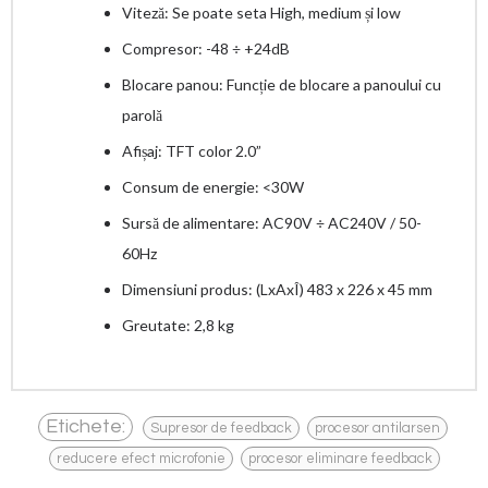
Viteză: Se poate seta High, medium și low
Compresor: -48 ÷ +24dB
Blocare panou: Funcție de blocare a panoului cu
parolă
Afișaj: TFT color 2.0”
Consum de energie: <30W
Sursă de alimentare: AC90V ÷ AC240V / 50-
60Hz
Dimensiuni produs: (LxAxÎ) 483 x 226 x 45 mm
Greutate: 2,8 kg
,
,
Etichete:
Supresor de feedback
procesor antilarsen
,
reducere efect microfonie
procesor eliminare feedback