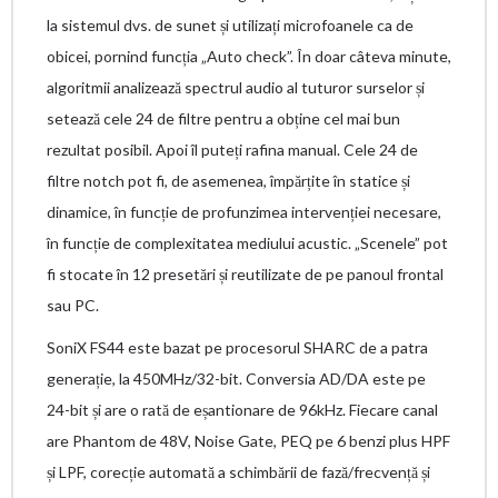
la sistemul dvs. de sunet și utilizați microfoanele ca de
obicei, pornind funcția „Auto check”. În doar câteva minute,
algoritmii analizează spectrul audio al tuturor surselor și
setează cele 24 de filtre pentru a obține cel mai bun
rezultat posibil. Apoi îl puteți rafina manual. Cele 24 de
filtre notch pot fi, de asemenea, împărțite în statice și
dinamice, în funcție de profunzimea intervenției necesare,
în funcție de complexitatea mediului acustic. „Scenele” pot
fi stocate în 12 presetări și reutilizate de pe panoul frontal
sau PC.
SoniX FS44 este bazat pe procesorul SHARC de a patra
generație, la 450MHz/32-bit. Conversia AD/DA este pe
24-bit și are o rată de eșantionare de 96kHz. Fiecare canal
are Phantom de 48V, Noise Gate, PEQ pe 6 benzi plus HPF
și LPF, corecție automată a schimbării de fază/frecvență și