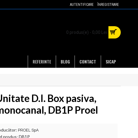
AUTENTIFICARE
ÎNREGISTRARE
0 produs(e) - 0,00 Lei
REFERINTE
BLOG
CONTACT
SICAP
nitate D.I. Box pasiva,
monocanal, DB1P Proel
oducător:
PROEL SpA
d produs:
DB1P