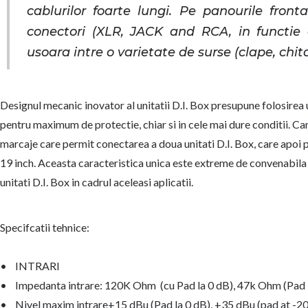
cablurilor foarte lungi. Pe panourile fro
conectori (XLR, JACK and RCA, in functie
usoara intre o varietate de surse (clape, chita
Designul mecanic inovator al unitatii D.I. Box presupune folosirea u
pentru maximum de protectie, chiar si in cele mai dure conditii. Ca
marcaje care permit conectarea a doua unitati D.I. Box, care apoi p
19 inch. Aceasta caracteristica unica este extreme de convenabila
unitati D.I. Box in cadrul aceleasi aplicatii.
Specifcatii tehnice:
• INTRARI
• Impedanta intrare: 120K Ohm (cu Pad la 0 dB), 47k Ohm (Pad l
• Nivel maxim intrare+15 dBu (Pad la 0 dB), +35 dBu (pad at -20