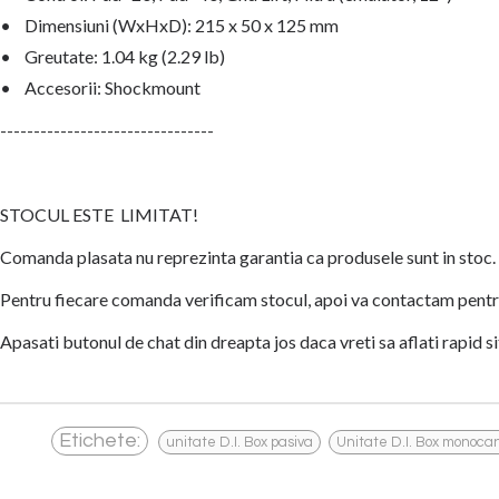
• Dimensiuni (WxHxD): 215 x 50 x 125 mm
• Greutate: 1.04 kg (2.29 lb)
• Accesorii: Shockmount
--------------------------------
STOCUL ESTE LIMITAT!
Comanda plasata nu reprezinta garantia ca produsele sunt in stoc.
Pentru fiecare comanda verificam stocul, apoi va contactam pentru
Apasati butonul de chat din dreapta jos daca vreti sa aflati rapid si
,
Etichete:
unitate D.I. Box pasiva
Unitate D.I. Box monoca