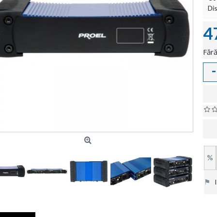
Dis
4
Fără
-
%
⚑
In