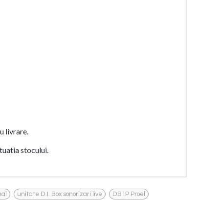
 livrare.
tuatia stocului.
,
,
nal
unitate D.I. Box sonorizari live
DB1P Proel