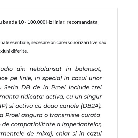
cu banda 10 - 100.000 Hz liniar, recomandata
ale esentiale, necesare oricarei sonorizari live, sau
iuni diferite.
audio din nebalansat in balansat,
ce pe linie, in special in cazul unor
 Seria DB de la Proel include trei
omanta ridicata: activa, cu un singur
1P) si activa cu doua canale (DB2A).
la Proel asigura o transmisie curata
e de compatibilitate a impedantelor,
mentele de mixaj, chiar si in cazul