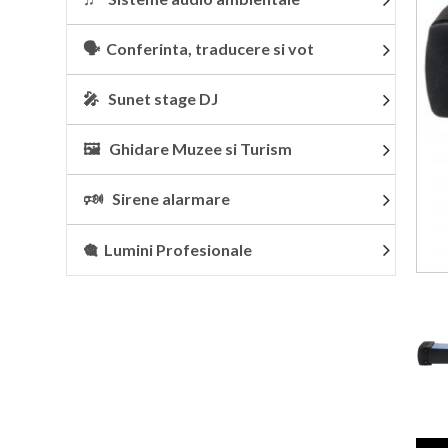
🗣 Conferinta, traducere si vot
🎤 Sunet stage DJ
🖼 Ghidare Muzee si Turism
🕬 Sirene alarmare
🎕 Lumini Profesionale