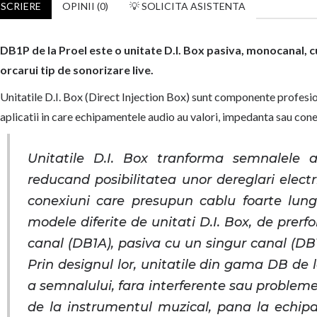
SCRIERE
OPINII (0)
💡 SOLICITA ASISTENTA
DB1P de la Proel este o unitate D.I. Box pasiva, monocanal, 
orcarui tip de sonorizare live.
Unitatile D.I. Box (Direct Injection Box) sunt componente profesion
aplicatii in care echipamentele audio au valori, impedanta sau conex
Unitatile D.I. Box tranforma semnalele 
reducand posibilitatea unor dereglari electri
conexiuni care presupun cablu foarte lung.
modele diferite de unitati D.I. Box, de prerf
canal (DB1A), pasiva cu un singur canal (DB
Prin designul lor, unitatile din gama DB de 
a semnalului, fara interferente sau problem
de la instrumentul muzical, pana la echipa