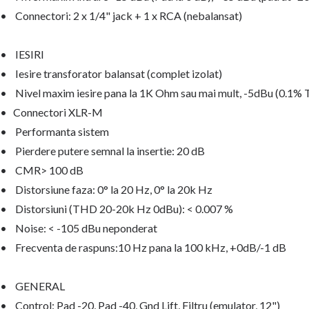
• Connectori: 2 x 1/4" jack + 1 x RCA (nebalansat)
• IESIRI
• Iesire transforator balansat (complet izolat)
• Nivel maxim iesire pana la 1K Ohm sau mai mult, -5dBu (0.1%
• Connectori XLR-M
• Performanta sistem
• Pierdere putere semnal la insertie: 20 dB
• CMR> 100 dB
• Distorsiune faza: 0° la 20 Hz, 0° la 20k Hz
• Distorsiuni (THD 20-20k Hz 0dBu): < 0.007 %
• Noise: < -105 dBu neponderat
• Frecventa de raspuns:10 Hz pana la 100 kHz, +0dB/-1 dB
• GENERAL
• Control: Pad -20, Pad -40, Gnd Lift, Filtru (emulator, 12")