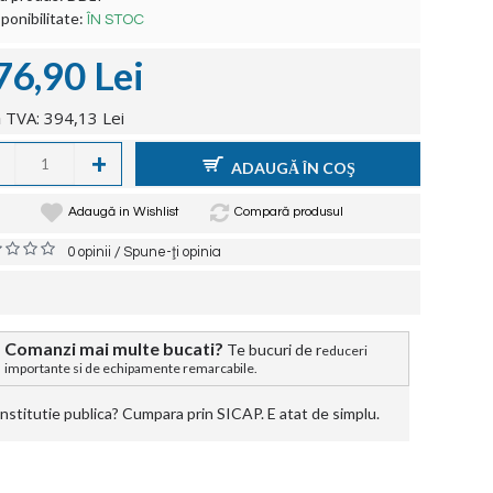
ponibilitate:
ÎN STOC
76,90 Lei
 TVA: 394,13 Lei
+
ADAUGĂ ÎN COŞ
Adaugă in Wishlist
Compară produsul
/
0 opinii
Spune-ţi opinia
Comanzi mai multe bucati?
Te bucuri de r
educeri
importante si de echipamente remarcabile.
stitutie publica? Cumpara prin SICAP. E atat de simplu.