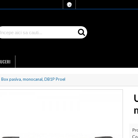
Lei
UCERI
I. Box pasiva, monocanal, DB1P Proel
U
Pr
Co