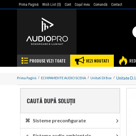
Prima Pagină
Wish List (
0
)
Cont
Coşul meu
Comandă
Contact
PRODUSE VEZI TOATE
VEZI NOUTATI
RED
Unitate D.
Prima Pagină
ECHIPAMENTE AUDIO SCENA
Unitati DI Box
CAUTĂ DUPĂ SOLUȚII
⌘ Sisteme preconfigurate
♬ Sisteme audio ambientale