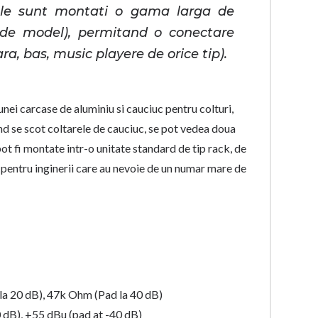
ntale sunt montati o gama larga de
 de model), permitand o conectare
ra, bas, music playere de orice tip).
nei carcase de aluminiu si cauciuc pentru colturi,
nd se scot coltarele de cauciuc, se pot vedea doua
ot fi montate intr-o unitate standard de tip rack, de
 pentru inginerii care au nevoie de un numar mare de
a 20 dB), 47k Ohm (Pad la 40 dB)
 dB), +55 dBu (pad at -40 dB)