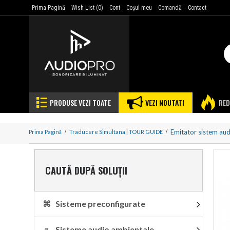
Prima Pagină
Wish List (
0
)
Cont
Coşul meu
Comandă
Contact
PRODUSE VEZI TOATE
VEZI NOUTATI
RED
Emitator sistem aud
Prima Pagină
Traducere Simultana | TOUR GUIDE
CAUTĂ DUPĂ SOLUȚII
⌘ Sisteme preconfigurate
♬ Sisteme audio ambientale