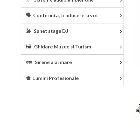
🗣 Conferinta, traducere si vot
🎤 Sunet stage DJ
🖼 Ghidare Muzee si Turism
🕬 Sirene alarmare
🎕 Lumini Profesionale