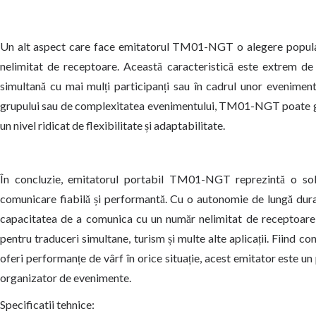
Un alt aspect care face emitatorul TM01-NGT o alegere popula
nelimitat de receptoare. Această caracteristică este extrem de u
simultană cu mai mulți participanți sau în cadrul unor evenimen
grupului sau de complexitatea evenimentului, TM01-NGT poate ges
un nivel ridicat de flexibilitate și adaptabilitate.
În concluzie, emitatorul portabil TM01-NGT reprezintă o solu
comunicare fiabilă și performantă. Cu o autonomie de lungă durată,
capacitatea de a comunica cu un număr nelimitat de receptoar
pentru traduceri simultane, turism și multe alte aplicații. Fiind cons
oferi performanțe de vârf în orice situație, acest emitator este u
organizator de evenimente.
Specificatii tehnice: