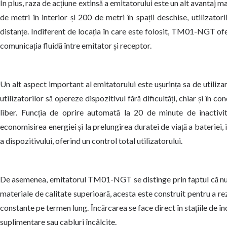
În plus, raza de acțiune extinsă a emitatorului este un alt avantaj
de metri în interior și 200 de metri în spații deschise, utilizatorii
distanțe. Indiferent de locația în care este folosit, TM01-NGT ofer
comunicația fluidă între emitator și receptor.
Un alt aspect important al emitatorului este ușurința sa de utiliz
utilizatorilor să opereze dispozitivul fără dificultăți, chiar și în con
liber. Funcția de oprire automată la 20 de minute de inactivit
economisirea energiei și la prelungirea duratei de viață a bateriei,
a dispozitivului, oferind un control total utilizatorului.
De asemenea, emitatorul TM01-NGT se distinge prin faptul că nu ne
materiale de calitate superioară, acesta este construit pentru a rezi
constante pe termen lung. Încărcarea se face direct în stațiile de 
suplimentare sau cabluri încâlcite.