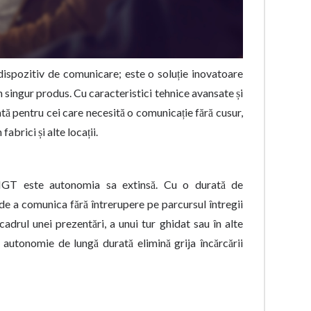
spozitiv de comunicare; este o soluție inovatoare
un singur produs. Cu caracteristici tehnice avansate și
pentru cei care necesită o comunicație fără cusur,
abrici și alte locații.
1-NGT este autonomia sa extinsă. Cu o durată de
 de a comunica fără întrerupere pe parcursul întregii
cadrul unei prezentări, a unui tur ghidat sau în alte
tă autonomie de lungă durată elimină grija încărcării