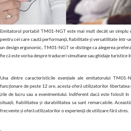
Emitatorul portabil TM01-NGT este mai mult decât un simplu di
pentru cei care caută performanță, fiabilitate și versatilitate într-
un design ergonomic, TM01-NGT se distinge ca alegerea preferată 
fie că este vorba despre traduceri simultane sau ghidaje turistice în f
Una dintre caracteristicile esențiale ale emitatorului TM0
funcționare de peste 12 ore, acesta oferă utilizatorilor libertatea
zile de lucru sau a evenimentului. Indiferent dacă este folosit în 
situații, fiabilitatea și durabilitatea sa sunt remarcabile. Aceas
frecvente și oferă utilizatorilor o experiență de utilizare fără stres.