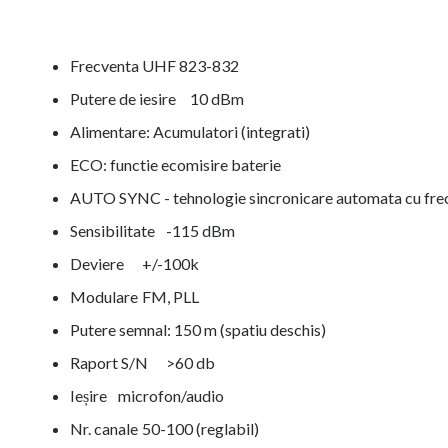
Frecventa
UHF 823-832
Putere de iesire
10 dBm
Alimentare: Acumulatori (integrati)
ECO: functie ecomisire baterie
AUTO SYNC - tehnologie sincronicare automata cu fre
Sensibilitate
-115 dBm
Deviere
+/-100k
Modulare
FM, PLL
Putere semnal: 150 m (spatiu deschis)
Raport S/N
>60 db
Ieșire
microfon/audio
Nr. canale
50-100 (reglabil)