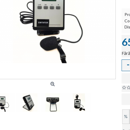
Pr
Co
Dis
6
Fără
-
%