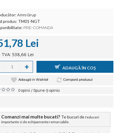
oducător:
Amro Grup
d produs:
TM01-NGT
ponibilitate:
PRE-COMANDA
51,78 Lei
 TVA: 538,66 Lei
+
ADAUGĂ ÎN COŞ
Adaugă in Wishlist
Compară produsul
/
0 opinii
Spune-ţi opinia
Comanzi mai multe bucati?
Te bucuri de r
educeri
importante si de echipamente remarcabile.