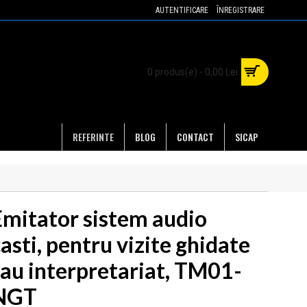
AUTENTIFICARE
ÎNREGISTRARE
0 produs(e) - 0,00 Lei
REFERINTE
BLOG
CONTACT
SICAP
Emitator sistem audio
asti, pentru vizite ghidate
sau interpretariat, TM01-
NGT