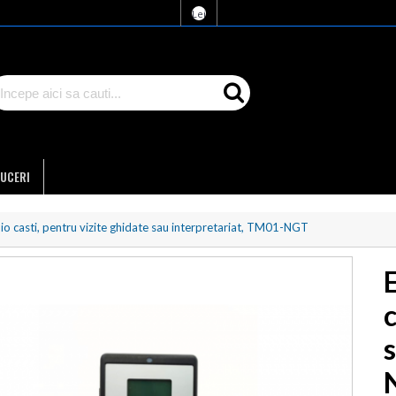
Lei
UCERI
io casti, pentru vizite ghidate sau interpretariat, TM01-NGT
c