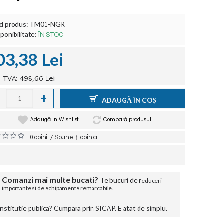
d produs:
TM01-NGR
ponibilitate:
ÎN STOC
03,38 Lei
 TVA: 498,66 Lei
+
ADAUGĂ ÎN COŞ
Adaugă in Wishlist
Compară produsul
/
0 opinii
Spune-ţi opinia
Comanzi mai multe bucati?
Te bucuri de r
educeri
importante si de echipamente remarcabile.
stitutie publica? Cumpara prin SICAP. E atat de simplu.