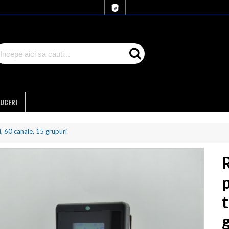
Lei
UCERI
i, 60 canale, 15 grupuri
t