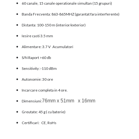
60 canale, 15 canale operationale simultan (15 grupuri)
Banda Frecventa: 863-865MHZ (garantat fara interferente)
Distanta: 100-150 m (interior/exterior)
Iesire casti 3.5 mm
Alimentare: 3.7 V Acumulatori
S/N Raport >60 db
Sensitivity :-110 dBm
Autonomie: 30 ore
Incarcare completa in 4 ore.
76mm x 51mm x 16mm
Dimensiuni:
Greutate: 45 g ( cu baterie)
Certificari: CE, RoHs