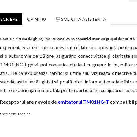
SCRIERE
OPINII (0)
💡 SOLICITA ASISTENTA
Cauti un sistem de ghidaj live cu casti ca sa comunici usor cu grupul de turisti?
experiența vizitelor într-o adevărată călătorie captivantă pentru 
și o autonomie de 13 ore, asigurând conectivitate și claritate so
TM01-NGR, ghizii pot comunica eficient cu grupurile lor, indiferen
află. Fie că explorează fabrici și uzine sau vizitează obiective 
stabilă, astfel încât ghizii să poată oferi informații cruciale într-
într-o experiență memorabilă pentru participanți cu ajutorul re
Receptorul are nevoie de
emitatorul TM01NG-T
compatibil 
Specificatii tehnice: