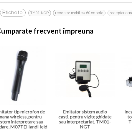
,
,
Etichete:
TM01-NGR
receptor mobil cu 60 canale
receptor cas
Cumparate frecvent impreuna
itator tip microfon de
Emitator sistem audio
Inc
mana wireless, pentru
casti, pentru vizite ghidate
to
istem interpretare sau
sau interpretariat, TM01-
T
idare, M07TEHandHeld
NGT