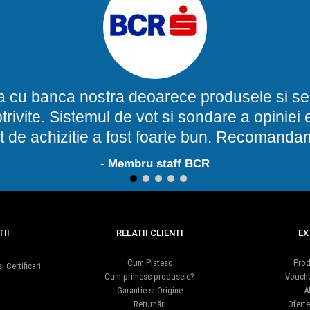
a cu banca nostra deoarece produsele si ser
potrivite. Sistemul de vot si sondare a opinie
t de achizitie a fost foarte bun. Recomand
- Membru staff BCR
1
2
3
4
5
II
RELATII CLIENTI
EX
Cum Platesc
Prod
i Certificari
Cum primesc produsele?
Vouch
Garantie si Origine
Af
Returnări
Oferte