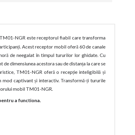
TM01-NGR este receptorul fiabil care transforma
participanți. Acest receptor mobil oferă 60 de canale
noră de neegalat în timpul tururilor lor ghidate. Cu
t de dimensiunea acestora sau de distanța la care se
turistice, TM01-NGR oferă o recepție inteligibilă și
un mod captivant și interactiv. Transformă-ți tururile
ceptorului mobil TM01-NGR.
pentru a functiona.