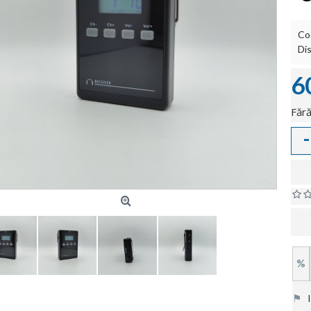
Co
Dis
6
Fără
-
%
⚑
In