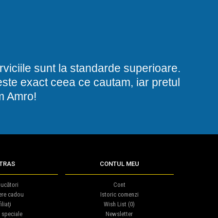
viciile sunt la standarde superioare.
i este exact ceea ce cautam, iar pretul
am Amro!
TRAS
CONTUL MEU
ucători
Cont
ere cadou
Istoric comenzi
iliaţi
Wish List (
0
)
 speciale
Newsletter