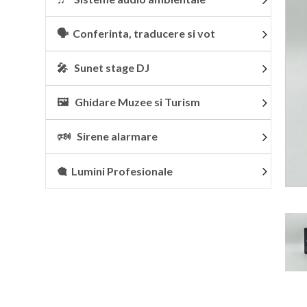
🗣 Conferinta, traducere si vot
🎤 Sunet stage DJ
🖼 Ghidare Muzee si Turism
🕬 Sirene alarmare
🎕 Lumini Profesionale