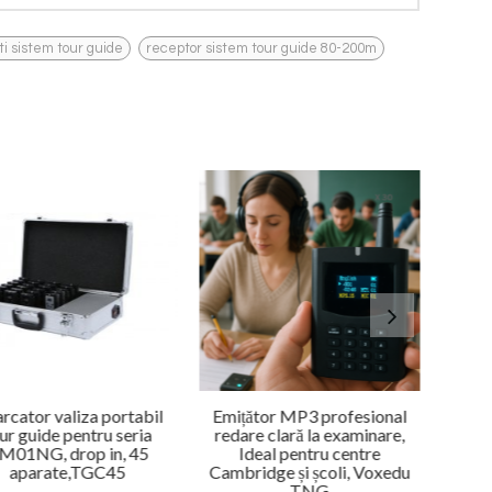
,
ti sistem tour guide
receptor sistem tour guide 80-200m
arcator valiza portabil
Emițător MP3 profesional
ur guide pentru seria
redare clară la examinare,
M01NG, drop in, 45
Ideal pentru centre
aparate,TGC45
Cambridge și școli, Voxedu
TNG