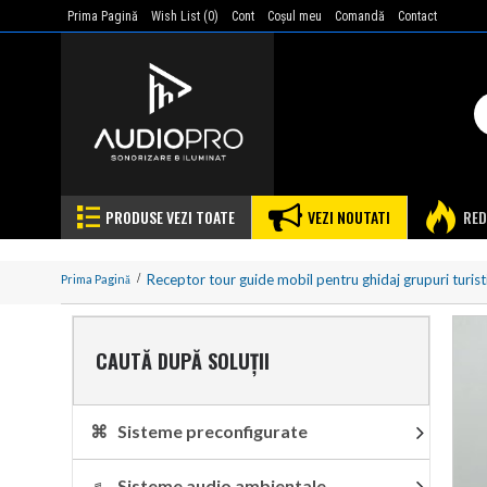
Prima Pagină
Wish List (
0
)
Cont
Coşul meu
Comandă
Contact
PRODUSE VEZI TOATE
VEZI NOUTATI
RED
Receptor tour guide mobil pentru ghidaj grupuri turist
Prima Pagină
CAUTĂ DUPĂ SOLUȚII
⌘ Sisteme preconfigurate
♬ Sisteme audio ambientale