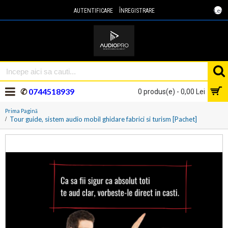
Lei
AUTENTIFICARE
ÎNREGISTRARE
✆
0744518939
0 produs(e) - 0,00 Lei
Prima Pagină
Tour guide, sistem audio mobil ghidare fabrici si turism [Pachet]