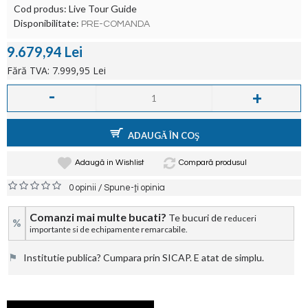
Cod produs:
Live Tour Guide
Disponibilitate:
PRE-COMANDA
9.679,94 Lei
Fără TVA: 7.999,95 Lei
-
+
ADAUGĂ ÎN COŞ
Adaugă in Wishlist
Compară produsul
/
0 opinii
Spune-ţi opinia
Comanzi mai multe bucati?
Te bucuri de r
educeri
%
importante si de echipamente remarcabile.
⚑
Institutie publica? Cumpara prin SICAP. E atat de simplu.