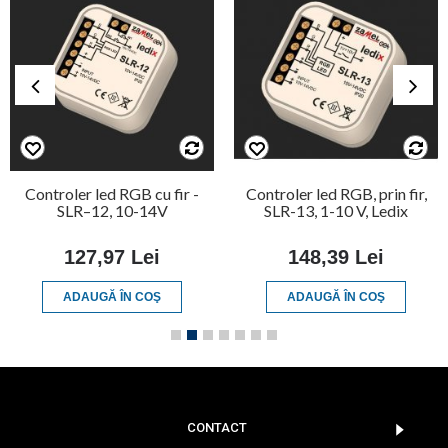
Controler led RGB cu fir -
Controler led RGB, prin fir,
SLR–12, 10-14V
SLR-13, 1-10 V, Ledix
127,97 Lei
148,39 Lei
ADAUGĂ ÎN COŞ
ADAUGĂ ÎN COŞ
CONTACT