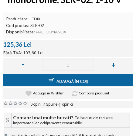
Producător:
LEDIX
Cod produs:
SLR-02
Disponibilitate:
PRE-COMANDA
125,36 Lei
Fără TVA: 103,60 Lei
-
+
ADAUGĂ ÎN COŞ
Adaugă in Wishlist
Compară produsul
/
0 opinii
Spune-ţi opinia
Comanzi mai multe bucati?
Te bucuri de r
educeri
%
importante si de echipamente remarcabile.
⚑
Institutie publica? Cumpara prin SICAP. E atat de simplu.