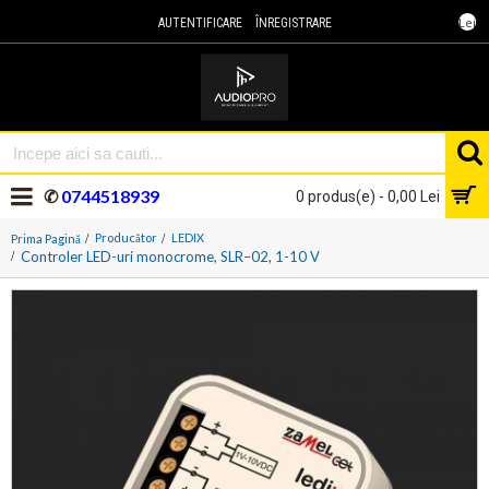
Lei
AUTENTIFICARE
ÎNREGISTRARE
✆
0744518939
0 produs(e) - 0,00 Lei
Producător
LEDIX
Prima Pagină
Controler LED-uri monocrome, SLR–02, 1-10 V