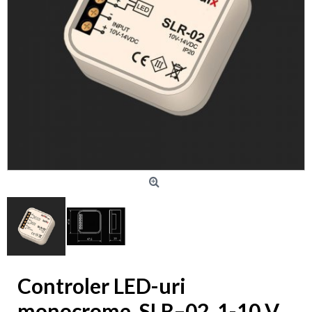
Controler LED-uri
monocrome, SLR–02, 1-10 V