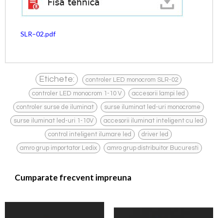
SLR–02.pdf
,
Etichete:
controler LED monocrom SLR-02
,
,
controler LED monocrom 1-10 V
accesorii lampi led
,
,
controler surse de iluminat
surse iluminat led-uri monocrome
,
,
surse iluminat led-uri 1-10V
accesorii iluminat inteligent cu led
,
,
control inteligent ilumare led
driver led
,
amro grup importator Ledix
amro grup distribuitor Bucuresti
Cumparate frecvent impreuna