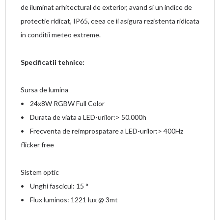
de iluminat arhitectural de exterior, avand si un indice de
protectie ridicat, IP65, ceea ce ii asigura rezistenta ridicata
in conditii meteo extreme.
Specificatii tehnice:
Sursa de lumina
• 24x8W RGBW Full Color
• Durata de viata a LED-urilor:> 50.000h
• Frecventa de reimprospatare a LED-urilor:> 400Hz
flicker free
Sistem optic
• Unghi fascicul: 15 °
• Flux luminos: 1221 lux @ 3mt