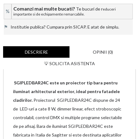
Comanzi mai multe bucati?
Te bucuri de r
educeri
%
importante si de echipamente remarcabile.
⚑
Institutie publica? Cumpara prin SICAP. E atat de simplu.
DESCRIERE
OPINII (0)
💡 SOLICITA ASISTENTA
SGIPLEDBAR24C
este un proiector tip bara pentru
iluminat arhitectural exterior, ideal pentru fatadele
cladirilor.
Proiectorul SGIPLEDBAR24C dispune de 24
de LED-uri a cate 8 W, dimmer linear, efect stroboscopic
controlabil, control DMX si multiple programe selectabile
de pe afisaj. Bara de iluminat SGIPLEDBAR24C este
fabricata in Italia de Sagitter si este destinata aplicatiilor