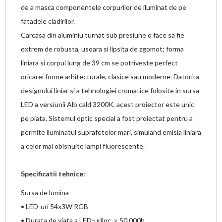
de a masca componentele corpurilor de iluminat de pe
fatadele cladirilor.
Carcasa din aluminiu turnat sub presiune o face sa fie
extrem de robusta, usoara si lipsita de zgomot; forma
liniara si corpul lung de 39 cm se potriveste perfect
oricarei forme arhitecturale, clasice sau moderne. Datorita
designului liniar si a tehnologiei cromatice folosite in sursa
LED a versiunii Alb cald 3200K, acest proiector este unic
pe piata. Sistemul optic special a fost proiectat pentru a
permite iluminatul suprafetelor mari, simuland emisia liniara
a celor mai obisnuite lampi fluorescente.
Specificatii tehnice:
Sursa de lumina
• LED-uri 54x3W RGB
• Durata de viata a LED-urilor: > 50.000h