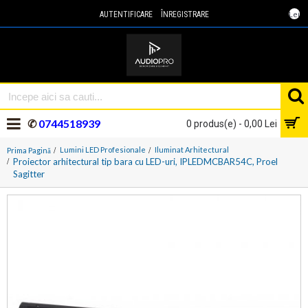
Lei
AUTENTIFICARE
ÎNREGISTRARE
✆
0744518939
0 produs(e) - 0,00 Lei
Lumini LED Profesionale
Iluminat Arhitectural
Prima Pagină
Proiector arhitectural tip bara cu LED-uri, IPLEDMCBAR54C, Proel
Sagitter