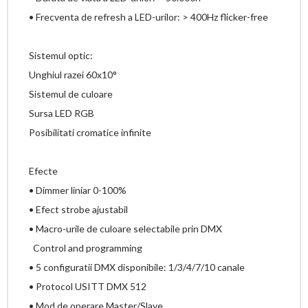
• Frecventa de refresh a LED-urilor: > 400Hz flicker-free
Sistemul optic:
Unghiul razei 60x10°
Sistemul de culoare
Sursa LED RGB
Posibilitati cromatice infinite
Efecte
• Dimmer liniar 0-100%
• Efect strobe ajustabil
• Macro-urile de culoare selectabile prin DMX
Control and programming
• 5 configuratii DMX disponibile: 1/3/4/7/10 canale
• Protocol USITT DMX 512
• Mod de operare Master/Slave