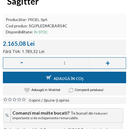
Sagitter
Producător:
PROEL SpA
Cod produs:
SGIPLEDMCBAR54C
Disponibilitate:
ÎN STOC
2.165,08 Lei
Fără TVA: 1.789,32 Lei
-
+
ADAUGĂ ÎN COŞ
Adaugă in Wishlist
Compară produsul
/
0 opinii
Spune-ţi opinia
Comanzi mai multe bucati?
Te bucuri de r
educeri
%
importante si de echipamente remarcabile.