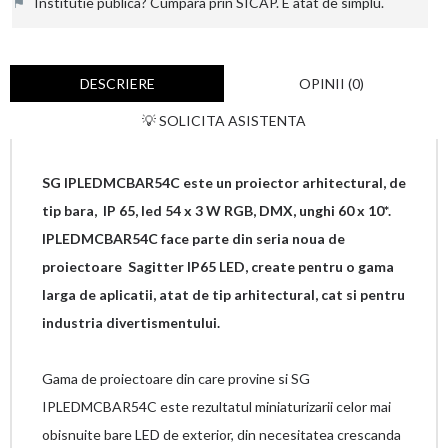
⚑
Institutie publica? Cumpara prin SICAP. E atat de simplu.
DESCRIERE
OPINII (0)
💡 SOLICITA ASISTENTA
SG IPLEDMCBAR54C este un proiector arhitectural, de
tip bara, IP 65, led 54 x 3 W RGB, DMX, unghi 60 x 10*.
IPLEDMCBAR54C face parte din seria noua de
proiectoare Sagitter IP65 LED, create pentru o gama
larga de aplicatii, atat de tip arhitectural, cat si pentru
industria divertismentului.
Gama de proiectoare din care provine si SG
IPLEDMCBAR54C este rezultatul miniaturizarii celor mai
obisnuite bare LED de exterior, din necesitatea crescanda