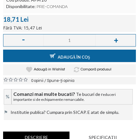
Disponibilitate:
PRE-COMANDA
18,71 Lei
Fără TVA: 15,47 Lei
-
+
ADAUGĂ ÎN COŞ
Adaugă in Wishlist
Compară produsul
/
0 opinii
Spune-ţi opinia
Comanzi mai multe bucati?
Te bucuri de r
educeri
%
importante si de echipamente remarcabile.
⚑
Institutie publica? Cumpara prin SICAP. E atat de simplu.
DESCRIERE
SPECIFICAŢII