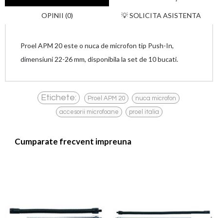
OPINII (0)
💡 SOLICITA ASISTENTA
Proel APM 20 este o nuca de microfon tip Push-In,
dimensiuni 22-26 mm, disponibila la set de 10 bucati.
,
,
Etichete:
Proel APM 20
nuca microfon
,
accesorii microfoane
proel italia
Cumparate frecvent impreuna