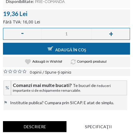
Disponibilitate:
PRE-COMANDA
19,36 Lei
Fără TVA: 16,00 Lei
-
+
ADAUGĂ ÎN COŞ
Adaugă in Wishlist
Compară produsul
/
0 opinii
Spune-ţi opinia
Comanzi mai multe bucati?
Te bucuri de r
educeri
%
importante si de echipamente remarcabile.
⚑
Institutie publica? Cumpara prin SICAP. E atat de simplu.
DESCRIERE
SPECIFICAŢII