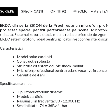
SCRIERE
SPECIFICAŢII
OPINII (0)
💡 SOLICITA ASISTE
EKD7, din seria EIKON de la Proel
este un microfon profe
proiectat special pentru performanta pe scena.
Microfonul
ridicata. Sistemul robust shock-mount reduce orice tip de zgomot
EKD7 este microfonul ideal pentru aplicatii live : conferinte, discur
Caracteristici:
Model polar cardioid
Constructie robusta
Structura cu sistem double shock-mount
Microfon professional pentru redare voce live in conce
Garantie de 4 ani
Specificatii tehnice:
Tipul traductorului: dinamic
Model: cardioid
Raspunsul in frecventa: 80 - 12.000 Hz
Sensibilitate -74 ± 3dBv / μbar