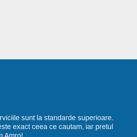
viciile sunt la standarde superioare.
i este exact ceea ce cautam, iar pretul
am Amro!