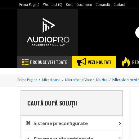
Prima Pagină
Wish List (
0
)
Cont
Coşul meu
Comandă
Contact
PRODUSE VEZI TOATE
VEZI NOUTATI
RED
Microfon profe
Prima Pagină
Microfoane
Microfoane Voce si Muzica
CAUTĂ DUPĂ SOLUȚII
⌘ Sisteme preconfigurate
♬ Sisteme audio ambientale