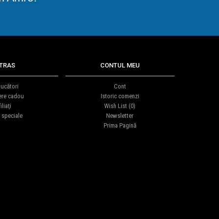
TRAS
CONTUL MEU
ucători
Cont
ere cadou
Istoric comenzi
iliaţi
Wish List (
0
)
 speciale
Newsletter
Prima Pagină