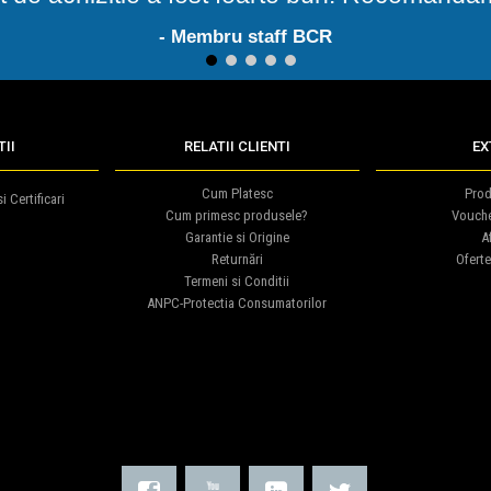
- Membru staff BCR
1
2
3
4
5
II
RELATII CLIENTI
EX
Cum Platesc
Prod
i Certificari
Cum primesc produsele?
Vouch
Garantie si Origine
Af
Returnări
Oferte
Termeni si Conditii
ANPC-Protectia Consumatorilor