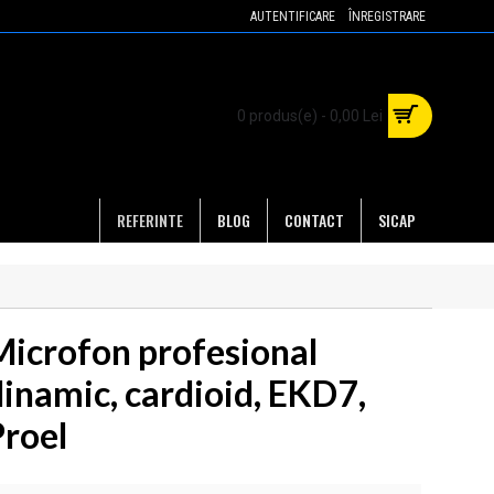
AUTENTIFICARE
ÎNREGISTRARE
0 produs(e) - 0,00 Lei
REFERINTE
BLOG
CONTACT
SICAP
Microfon profesional
dinamic, cardioid, EKD7,
Proel