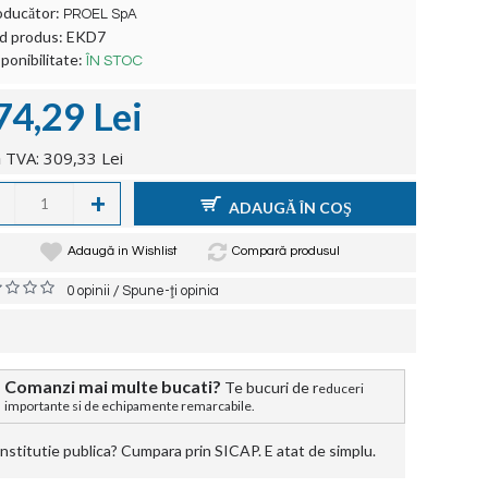
oducător:
PROEL SpA
d produs:
EKD7
ponibilitate:
ÎN STOC
74,29 Lei
 TVA: 309,33 Lei
+
ADAUGĂ ÎN COŞ
Adaugă in Wishlist
Compară produsul
/
0 opinii
Spune-ţi opinia
Comanzi mai multe bucati?
Te bucuri de r
educeri
importante si de echipamente remarcabile.
stitutie publica? Cumpara prin SICAP. E atat de simplu.