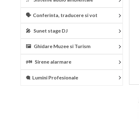
🗣 Conferinta, traducere si vot
🎤 Sunet stage DJ
🖼 Ghidare Muzee si Turism
🕬 Sirene alarmare
🎕 Lumini Profesionale