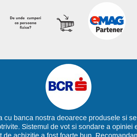
a cu banca nostra deoarece produsele si ser
potrivite. Sistemul de vot si sondare a opinie
t de achizitie a fost foarte bun. Recomand