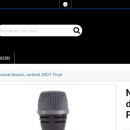
Lei
UCERI
sional dinamic, cardioid, EKD7, Proel