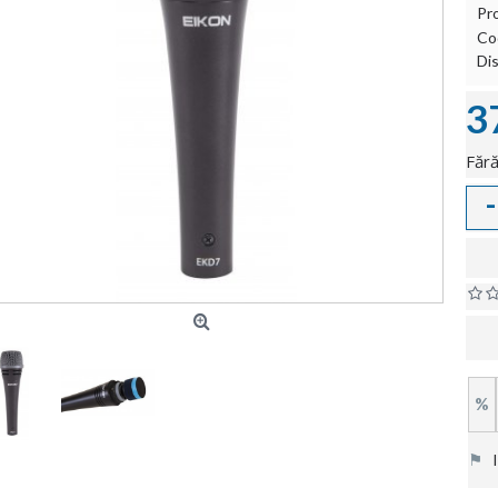
Pr
Co
Dis
3
Fără
-
%
⚑
In