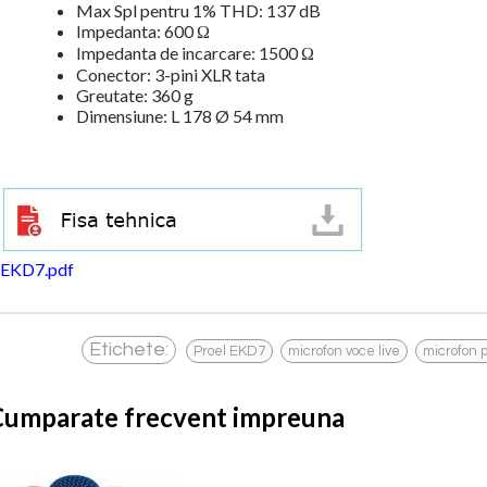
Max Spl pentru 1% THD: 137 dB
Impedanta: 600 Ω
Impedanta de incarcare: 1500 Ω
Conector: 3-pini XLR tata
Greutate: 360 g
Dimensiune: L 178 Ø 54 mm
EKD7.pdf
,
,
Etichete:
Proel EKD7
microfon voce live
microfon 
Cumparate frecvent impreuna