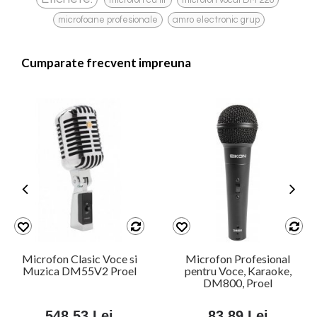
microfon cu fir
microfon vocal DM 226
,
microfoane profesionale
amro electronic grup
Cumparate frecvent impreuna
Microfon Clasic Voce si
Microfon Profesional
Muzica DM55V2 Proel
pentru Voce, Karaoke,
DM800, Proel
548,53 Lei
83,89 Lei