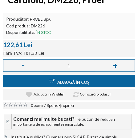
Producător:
PROEL SpA
Cod produs:
DM226
Disponibilitate:
ÎN STOC
122,61 Lei
Fără TVA: 101,33 Lei
-
+
ADAUGĂ ÎN COŞ
Adaugă in Wishlist
Compară produsul
/
0 opinii
Spune-ţi opinia
Comanzi mai multe bucati?
Te bucuri de r
educeri
%
importante si de echipamente remarcabile.
⚑
Institutie publica? Cumpara prin SICAP. E atat de simplu.