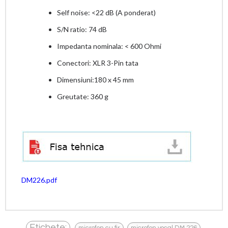
Self noise: <22 dB (A ponderat)
S/N ratio: 74 dB
Impedanta nominala: < 600 Ohmi
Conectori: XLR 3-Pin tata
Dimensiuni:180 x 45 mm
Greutate: 360 g
DM226.pdf
,
,
Etichete: