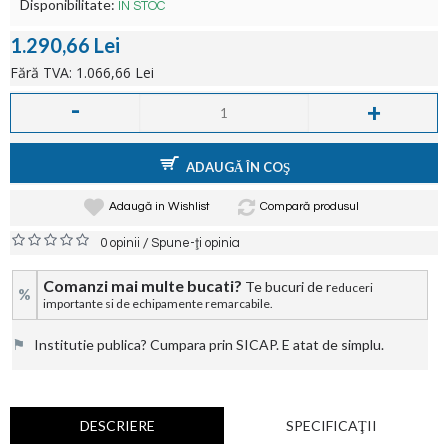
Disponibilitate:
ÎN STOC
1.290,66 Lei
Fără TVA: 1.066,66 Lei
-
+
ADAUGĂ ÎN COŞ
Adaugă in Wishlist
Compară produsul
/
0 opinii
Spune-ţi opinia
Comanzi mai multe bucati?
Te bucuri de r
educeri
%
importante si de echipamente remarcabile.
⚑
Institutie publica? Cumpara prin SICAP. E atat de simplu.
DESCRIERE
SPECIFICAŢII