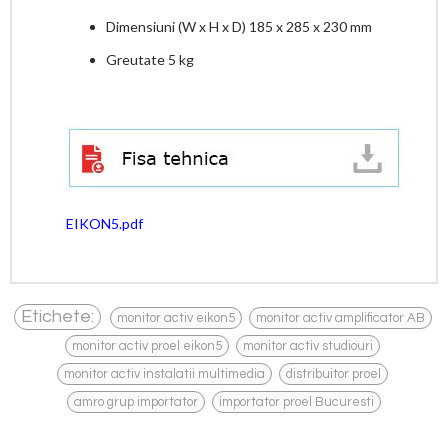
Dimensiuni (W x H x D) 185 x 285 x 230 mm
Greutate 5 kg
EIKON5.pdf
,
,
Etichete:
monitor activ eikon5
monitor activ amplificator AB
,
,
monitor activ proel eikon5
monitor activ studiouri
,
,
monitor activ instalatii multimedia
distribuitor proel
,
amro grup importator
importator proel Bucuresti