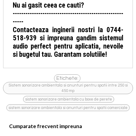
Nu ai gasit ceea ce cauti?
----------------------------------------------------
-----
Contacteaza inginerii nostri la 0744-
518-939 si impreuna gandim sistemul
audio perfect pentru aplicatia, nevoile
si bugetul tau. Garantam solutiile!
Etichete:
Sistem sonorizare ambientala si anunturi pentru spatii intre 250 si
450 mp
,
,
sistem sonorizare ambientala cu boxe de perete
sistem sonorizare ambientala si anunturi pentru spatii comerciale
Cumparate frecvent impreuna