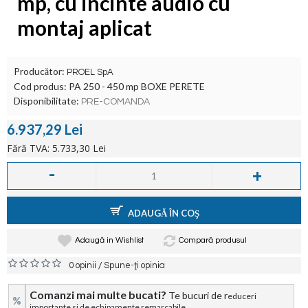
mp, cu incinte audio cu
montaj aplicat
Producător:
PROEL SpA
Cod produs:
PA 250 - 450 mp BOXE PERETE
Disponibilitate:
PRE-COMANDA
6.937,29 Lei
Fără TVA: 5.733,30 Lei
-
+
ADAUGĂ ÎN COŞ
Adaugă in Wishlist
Compară produsul
/
0 opinii
Spune-ţi opinia
Comanzi mai multe bucati?
Te bucuri de r
educeri
%
importante si de echipamente remarcabile.