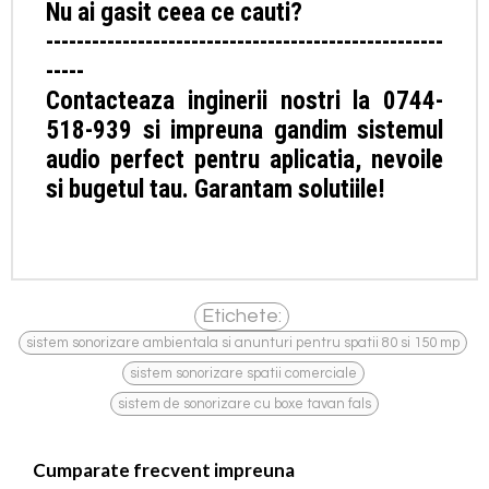
Nu ai gasit ceea ce cauti?
----------------------------------------------------
-----
Contacteaza inginerii nostri la 0744-
518-939 si impreuna gandim sistemul
audio perfect pentru aplicatia, nevoile
si bugetul tau. Garantam solutiile!
Etichete:
,
sistem sonorizare ambientala si anunturi pentru spatii 80 si 150 mp
,
sistem sonorizare spatii comerciale
sistem de sonorizare cu boxe tavan fals
Cumparate frecvent impreuna