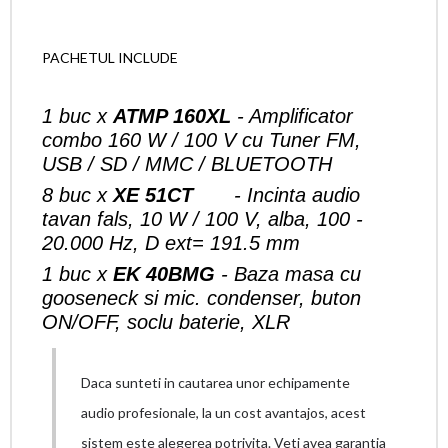
PACHETUL INCLUDE
1 buc x
ATMP 160XL
- Amplificator
combo 160 W / 100 V cu Tuner FM,
USB / SD / MMC / BLUETOOTH
8 buc x
XE 51CT
- Incinta audio
tavan fals, 10 W / 100 V, alba, 100 -
20.000 Hz, D ext= 191.5 mm
1 buc x
EK 40BMG
- Baza masa cu
gooseneck si mic. condenser, buton
ON/OFF, soclu baterie, XLR
Daca sunteti in cautarea unor echipamente
audio profesionale, la un cost avantajos, acest
sistem este alegerea potrivita. Veti avea garantia