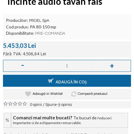
incinte audio tavan fals
Producător:
PROEL SpA
Cod produs:
PA 80-150 mp
Disponibilitate:
PRE-COMANDA
5.453,03 Lei
Fără TVA: 4.506,64 Lei
-
+
ADAUGĂ ÎN COŞ
Adaugă in Wishlist
Compară produsul
/
0 opinii
Spune-ţi opinia
Comanzi mai multe bucati?
Te bucuri de r
educeri
%
importante si de echipamente remarcabile.