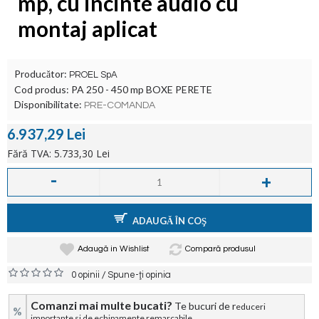
mp, cu incinte audio cu
montaj aplicat
Producător:
PROEL SpA
Cod produs:
PA 250 - 450 mp BOXE PERETE
Disponibilitate:
PRE-COMANDA
6.937,29 Lei
Fără TVA: 5.733,30 Lei
-
+
ADAUGĂ ÎN COŞ
Adaugă in Wishlist
Compară produsul
/
0 opinii
Spune-ţi opinia
Comanzi mai multe bucati?
Te bucuri de r
educeri
%
importante si de echipamente remarcabile.