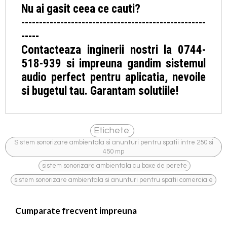
Nu ai gasit ceea ce cauti?
----------------------------------------------------
-----
Contacteaza inginerii nostri la 0744-
518-939 si impreuna gandim sistemul
audio perfect pentru aplicatia, nevoile
si bugetul tau. Garantam solutiile!
Etichete:
Sistem sonorizare ambientala si anunturi pentru spatii intre 250 si
450 mp
,
,
sistem sonorizare ambientala cu boxe de perete
sistem sonorizare ambientala si anunturi pentru spatii comerciale
Cumparate frecvent impreuna