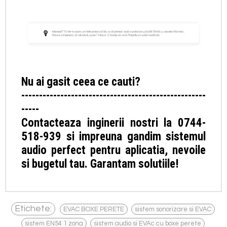
Nu ai gasit ceea ce cauti?
----------------------------------------------------
-----
Contacteaza inginerii nostri la 0744-
518-939 si impreuna gandim sistemul
audio perfect pentru aplicatia, nevoile
si bugetul tau. Garantam solutiile!
,
,
Etichete:
EVAC BOXE PERETE
sistem sonorizare si EVAC
,
,
sistem EN54 1 zona
sistem audio si EVAc cu boxe perete