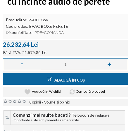
cu incinte audio de perete
Producător:
PROEL SpA
Cod produs:
EVAC BOXE PERETE
Disponibilitate:
PRE-COMANDA
26.232,64 Lei
Fără TVA: 21.679,86 Lei
-
+
ADAUGĂ ÎN COŞ
Adaugă in Wishlist
Compară produsul
/
0 opinii
Spune-ţi opinia
Comanzi mai multe bucati?
Te bucuri de r
educeri
%
importante si de echipamente remarcabile.