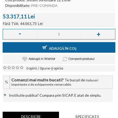
Disponibilitate:
PRE-COMANDA
53.317,11 Lei
Fără TVA: 44.063,73 Lei
-
+
ADAUGĂ ÎN COŞ
Adaugă in Wishlist
Compară produsul
/
0 opinii
Spune-ţi opinia
Comanzi mai multe bucati?
Te bucuri de r
educeri
%
importante si de echipamente remarcabile.
⚑
Institutie publica? Cumpara prin SICAP. E atat de simplu.
DESCRIERE
SPECIFICAŢII