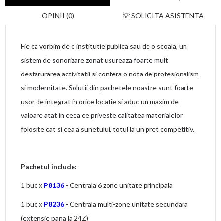
OPINII (0)
💡 SOLICITA ASISTENTA
Fie ca vorbim de o institutie publica sau de o scoala, un
sistem de sonorizare zonat usureaza foarte mult
desfarurarea activitatii si confera o nota de profesionalism
si modernitate. Solutii din pachetele noastre sunt foarte
usor de integrat in orice locatie si aduc un maxim de
valoare atat in ceea ce priveste calitatea materialelor
folosite cat si cea a sunetului, totul la un pret competitiv.
Pachetul include:
1 buc x
P8136
- Centrala 6 zone unitate principala
1 buc x
P8236
- Centrala multi-zone unitate secundara
(extensie pana la 24Z)