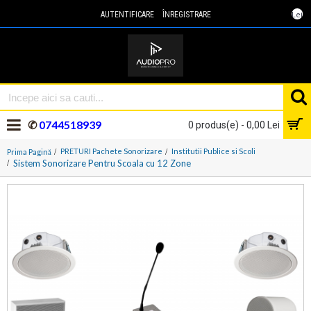
Lei
AUTENTIFICARE
ÎNREGISTRARE
✆
0744518939
0 produs(e) - 0,00 Lei
PRETURI Pachete Sonorizare
Institutii Publice si Scoli
Prima Pagină
Sistem Sonorizare Pentru Scoala cu 12 Zone