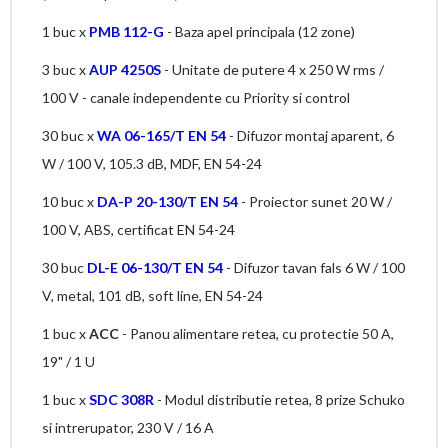
1 buc x
PMB 112-G
- Baza apel principala (12 zone)
3 buc x
AUP 4250S
- Unitate de putere 4 x 250 W rms /
100 V - canale independente cu Priority si control
30 buc x
WA 06-165/T EN 54
- Difuzor montaj aparent, 6
W / 100 V, 105.3 dB, MDF, EN 54-24
10 buc x
DA-P 20-130/T EN 54
- Proiector sunet 20 W /
100 V, ABS, certificat EN 54-24
30 buc
DL-E 06-130/T EN 54
- Difuzor tavan fals 6 W / 100
V, metal, 101 dB, soft line, EN 54-24
1 buc x
ACC
- Panou alimentare retea, cu protectie 50 A,
19" / 1 U
1 buc x
SDC 308R
- Modul distributie retea, 8 prize Schuko
si intrerupator, 230 V / 16 A