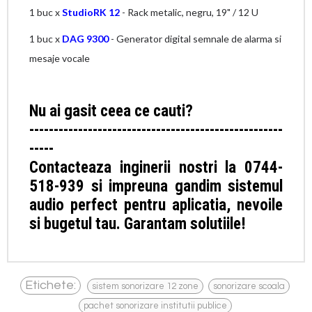
1 buc x
StudioRK 12
- Rack metalic, negru, 19" / 12 U
1 buc x
DAG 9300
- Generator digital semnale de alarma si
mesaje vocale
Nu ai gasit ceea ce cauti?
----------------------------------------------------
-----
Contacteaza inginerii nostri la 0744-
518-939 si impreuna gandim sistemul
audio perfect pentru aplicatia, nevoile
si bugetul tau. Garantam solutiile!
,
,
Etichete:
sistem sonorizare 12 zone
sonorizare scoala
,
pachet sonorizare institutii publice